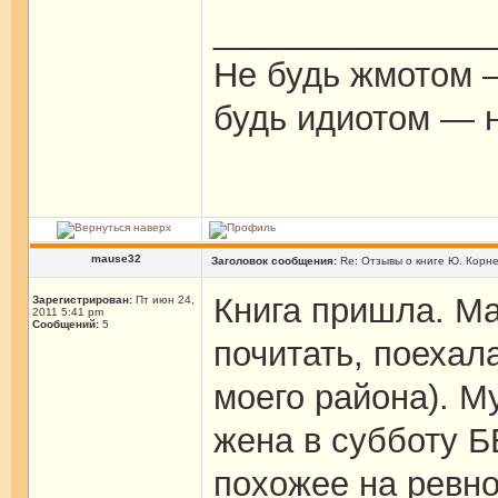
_______________
Не будь жмотом —
будь идиотом — н
mause32
Заголовок сообщения:
Re: Отзывы о книге Ю. Корн
Книга пришла. Ма
Зарегистрирован:
Пт июн 24,
2011 5:41 pm
Сообщений:
5
почитать, поехала
моего района). Му
жена в субботу 
похожее на ревно