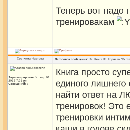
Теперь вот надо н
тренировакам
Светлана Чертова
Заголовок сообщения:
Re: Книга Ю. Корнева "Систе
Книга просто суп
Зарегистрирован:
Чт мар 01,
единого лишнего 
2012 7:51 pm
Сообщений:
8
найти ответ на 
тренировок! Это 
тренировки инти
каши в голове ск