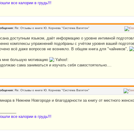
ошли все калории в грудь!!!
ообщения:
Re: Отзывы о книге Ю. Корнева "Система Вагитон"
исана доступным языком, даёт информацию о уровне интимной подготовл
венно комплексы упражнений подобраны с учётом уровня вашей подготов
ючено всё даже вопросов не возникло. В общем книга для "чайников",
а мне большую мотивацию
одолжаю сама заниматься и изучать себя самостоятельно....
ообщения:
Re: Отзывы о книге Ю. Корнева "Система Вагитон"
минара в Нижнем Новгороде и благодарности за книгу от местного женско
________
ошли все калории в грудь!!!