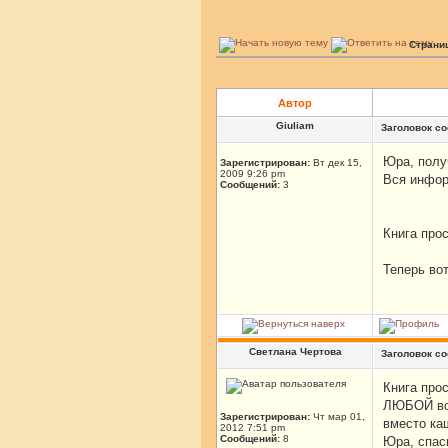
Страни
Автор
Giuliam
Заголовок с
Юра, полу
Зарегистрирован:
Вт дек 15,
2009 9:26 pm
Вся инфор
Сообщений:
3
Книга про
Теперь во
Светлана Чертова
Заголовок с
Книга прос
ЛЮБОЙ воп
Зарегистрирован:
Чт мар 01,
вместо ка
2012 7:51 pm
Сообщений:
8
Юра, спас