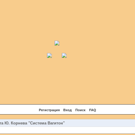
Регистрация
Вход
Поиск
FAQ
га Ю. Корнева "Система Вагитон"