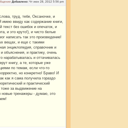
Добавлено:
Чт июн 28, 2012 5:56 pm
лова, труд, тебе, Оксаночке, и
 Я имею ввиду как содержание книги,
й текст без ошибок и опечаток, и
а, и это круто!), и чисто белые
мог написать так это произведение!
ых вещах, и еще с такими
ная энциклопедия, справочник и
и объяснения, и практику, очень
го нарабатывалась и оттачивалась
рут книгу, а те, которые уже
иями по темам, если что-то
орректно, но конкретно! Браво! И
ак как я сама получила гораздо
еоретический и практический
 тоже за выдвижение на
м новые тренажеры - думаю, это
аем!