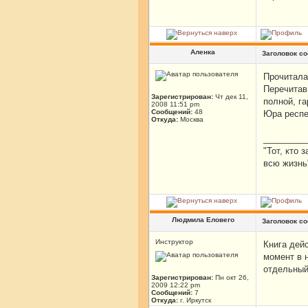
Аленка
Заголовок с
Прочитала
Перечитав
Зарегистрирован:
Чт дек 11,
полной, г
2008 11:51 pm
Сообщений:
48
Юра респе
Откуда:
Москва
_________
"Тот, кто 
всю жизнь
Людмила Еловего
Заголовок с
Инструктор
Книга дей
момент в 
отдельный
Зарегистрирован:
Пн окт 26,
2009 12:22 pm
Сообщений:
7
Откуда:
г. Иркутск