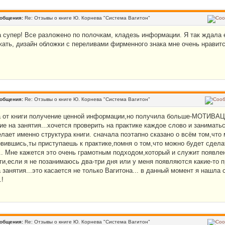
ообщения:
Re: Отзывы о книге Ю. Корнева "Система Вагитон"
 супер! Все разложено по полочкам, кладезь информации. Я так ждала ее
жать, дизайн обложки с переливами фирменного знака мне очень нравитс
ообщения:
Re: Отзывы о книге Ю. Корнева "Система Вагитон"
 от книги получение ценной информации,но получила больше-МОТИВАЦИ
е на занятия...хочется проверить на практике каждое слово и заниматьс
лает именно структура книги. сначала поэтапно сказано о всём том,что м
овившись,ты приступаешь к практике,помня о том,что можно будет сделат
... Мне кажется это очень грамотным подходом,который и служит появлен
ути,если я не позанимаюсь два-три дня или у меня появляются какие-то
 занятия...это касается не только Вагитона... в данный момент я нашла 
!
ообщения:
Re: Отзывы о книге Ю. Корнева "Система Вагитон"