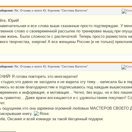
ообщения:
Re: Отзывы о книге Ю. Корнева "Система Вагитон"
йте, Юрий!
 замечательная и все слова выше сказанные просто подтверждаю. У меня
твенное слово о своевременной рассылке по тренировке мышц при опуще
нам жизнь. Были сложности с распечаткой. Теперь просто разместила на
мого творчества, энергии! А все женщины России (и не только) преклон
ообщения:
Re: Отзывы о книге Ю. Корнева "Система Вагитон"
ЕНИЙ! Я готова повторять это многократно!
стыдно,что давно не заходила и не видела эту тему... написала бы в пе
яюсь ко всем благодарностям и подписываюсь под каждым вышесказан
временно и информация, и мотивация... Четко, без воды, но и без лишне
нь грамотно... Даже врачи восхищаются и с удовольствием покупают! С
ет.
ь ощущение,что она заряжена огромной любовью МАСТЕРОВ СВОЕГО ДЕ
раскрывшая книгу.
ебе, Оксанке и всей команде за такой бесценный подарок.
________