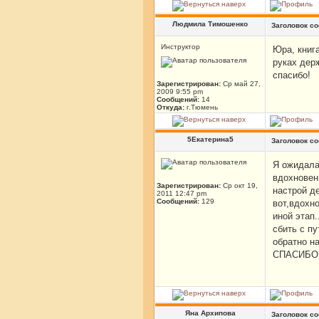
Людмила Тимошенко
Заголовок с
Инструктор
Юра, книга
руках дер
спасибо!
Зарегистрирован:
Ср май 27,
2009 9:55 pm
Сообщений:
14
Откуда:
г.Тюмень
5Екатерина5
Заголовок с
Я ожидала
вдохновени
Зарегистрирован:
Ср окт 19,
настрой де
2011 12:47 pm
Сообщений:
129
вот,вдохн
иной этап
сбить с п
обратно на
СПАСИБО.
Яна Архипова
Заголовок с