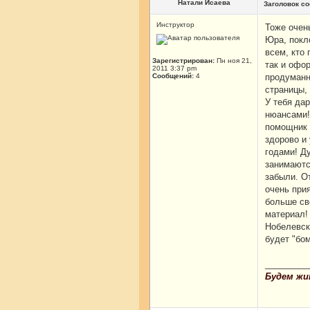
Натали Исаева
Заголовок с
Инструктор
Тоже очень
Юра, покло
всем, кто 
Зарегистрирован:
Пн ноя 21,
так и офор
2011 3:37 pm
Сообщений:
4
продуманны
страницы, 
У тебя дар
нюансами!
помощник 
здорово и
годами! Ду
занимаютс
забыли. О
очень при
больше сво
материал!
Нобелевск
будет "бо
_________
Будем жи