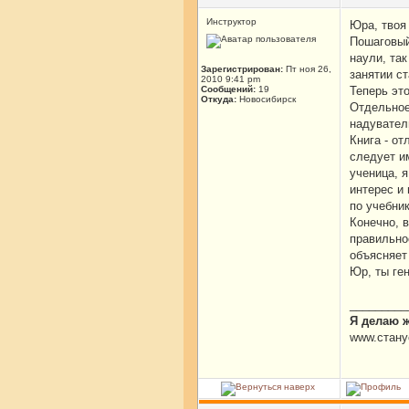
Инструктор
Юра, твоя 
Пошаговый
наули, так
Зарегистрирован:
Пт ноя 26,
занятии с
2010 9:41 pm
Сообщений:
19
Теперь эт
Откуда:
Новосибирск
Отдельное
надувател
Книга - о
следует и
ученица, 
интерес и
по учебник
Конечно, 
правильно
объясняет
Юр, ты ге
_________
Я делаю 
www.стану