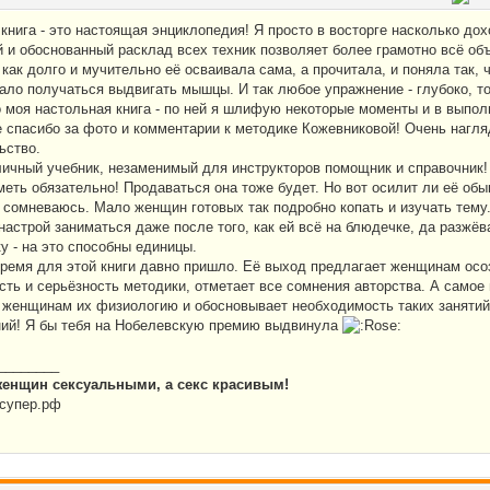
книга - это настоящая энциклопедия! Я просто в восторге насколько до
 и обоснованный расклад всех техник позволяет более грамотно всё объ
 как долго и мучительно её осваивала сама, а прочитала, и поняла так, 
тало получаться выдвигать мышцы. И так любое упражнение - глубоко, то
о моя настольная книга - по ней я шлифую некоторые моменты и в выпол
 спасибо за фото и комментарии к методике Кожевниковой! Очень нагля
ьство.
тличный учебник, незаменимый для инструкторов помощник и справочник!
меть обязательно! Продаваться она тоже будет. Но вот осилит ли её об
я сомневаюсь. Мало женщин готовых так подробно копать и изучать тему
 настрой заниматься даже после того, как ей всё на блюдечке, да разжё
у - на это способны единицы.
время для этой книги давно пришло. Её выход предлагает женщинам осо
сть и серьёзность методики, отметает все сомнения авторства. А самое 
 женщинам их физиологию и обосновывает необходимость таких занятий
ний! Я бы тебя на Нобелевскую премию выдвинула
________
женщин сексуальными, а секс красивым!
супер.рф