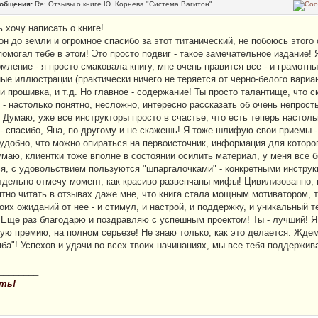
ообщения:
Re: Отзывы о книге Ю. Корнева "Система Вагитон"
 хочу написать о книге!
н до земли и огромное спасибо за этот титанический, не побоюсь этого с
помогал тебе в этом! Это просто подвиг - такое замечательное издание!
мление - я просто смаковала книгу, мне очень нравится все - и грамотны
е иллюстрации (практически ничего не теряется от черно-белого вариант
и прошивка, и т.д. Но главное - содержание! Ты просто талантище, что с
 - настолько понятно, несложно, интересно рассказать об очень непрост
 Думаю, уже все инструкторы просто в счастье, что есть теперь настоль
- спасибо, Яна, по-другому и не скажешь! Я тоже шлифую свои приемы - 
 удобно, что можно опираться на первоисточник, информация для которо
маю, клиентки тоже вполне в состоянии осилить материал, у меня все бе
я, с удовольствием пользуются "шпаргалочками" - конкретными инструкц
тдельно отмечу момент, как красиво развенчаны мифы! Цивилизованно, к
ятно читать в отзывах даже мне, что книга стала мощным мотиватором, т
их ожиданий от нее - и стимул, и настрой, и поддержку, и уникальный т
 Еще раз благодарю и поздравляю с успешным проектом! Ты - лучший! Я
ую премию, на полном серьезе! Не знаю только, как это делается. Жде
мба"! Успехов и удачи во всех твоих начинаниях, мы все тебя поддержив
________
ть!