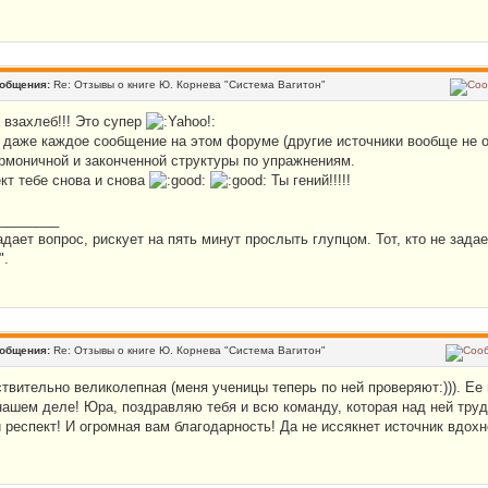
ообщения:
Re: Отзывы о книге Ю. Корнева "Система Вагитон"
 взахлеб!!! Это супер
 даже каждое сообщение на этом форуме (другие источники вообще не о
армоничной и законченной структуры по упражнениям.
кт тебе снова и снова
Ты гений!!!!!
________
задает вопрос, рискует на пять минут прослыть глупцом. Тот, кто не зада
".
ообщения:
Re: Отзывы о книге Ю. Корнева "Система Вагитон"
ствительно великолепная (меня ученицы теперь по ней проверяют:))). Ее
нашем деле! Юра, поздравляю тебя и всю команду, которая над ней тру
 респект! И огромная вам благодарность! Да не иссякнет источник вдохн