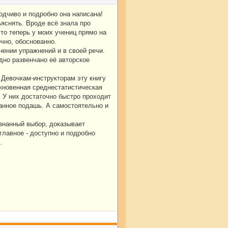
ходчиво и подробно она написана!
яснять. Вроде всё знала про
что теперь у моих учениц прямо на
чно, обоснованно.
нении упражнений и в своей речи.
дно развенчано её авторское
 Девочкам-инструкторам эту книгу
ыкновенная среднестатистическая
. У них достаточно быстро проходит
ванное подашь. А самостоятельно и
знанный выбор, доказывает
главное - доступно и подробно
.