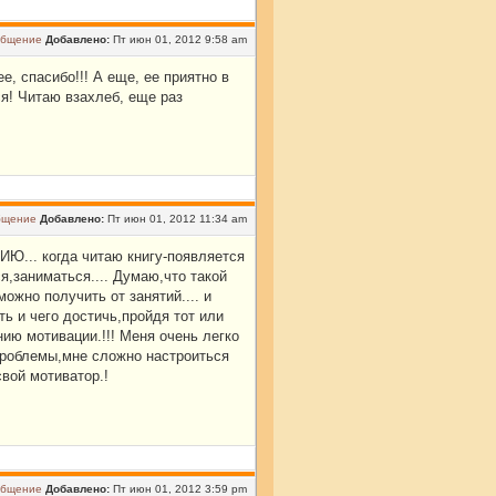
Добавлено:
Пт июн 01, 2012 9:58 am
, спасибо!!! А еще, ее приятно в
я! Читаю взахлеб, еще раз
Добавлено:
Пт июн 01, 2012 11:34 am
Ю... когда читаю книгу-появляется
я,заниматься.... Думаю,что такой
ожно получить от занятий.... и
ь и чего достичь,пройдя тот или
ию мотивации.!!! Меня очень легко
 проблемы,мне сложно настроиться
свой мотиватор.!
Добавлено:
Пт июн 01, 2012 3:59 pm