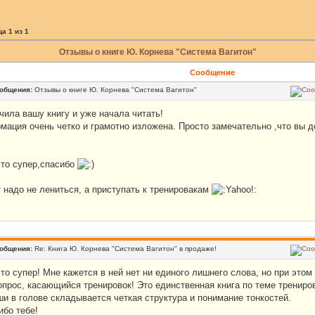
ца
1
из
1
Отзывы о книге Ю. Корнева "Система Вагитон"
Сообщение
ообщения:
Отзывы о книге Ю. Корнева "Система Вагитон"
чила вашу книгу и уже начала читать!
мация очень четко и грамотно изложена. Просто замечательно ,что вы д
сто супер,спасибо
т надо не лениться, а приступать к тренировакам
ообщения:
Re: Книга Ю. Корнева "Система Вагитон" в продаже!
то супер! Мне кажется в ней нет ни единого лишнего слова, но при этом
рос, касающийся тренировок! Это единственная книга по теме трениро
ши в голове складывается четкая структура и понимание тонкостей.
ибо тебе!