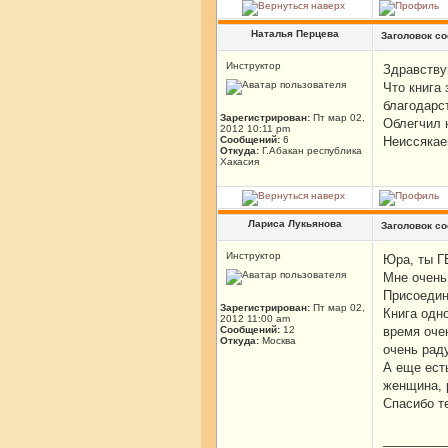
Наталья Перцева
Заголовок с
Инструктор
Здравству
Что книга
благодарс
Зарегистрирован:
Пт мар 02,
Облегчил 
2012 10:11 pm
Сообщений:
6
Неиссякае
Откуда:
Г.Абакан республика
Хакасия
Лариса Лукьянова
Заголовок с
Инструктор
Юра, ты Г
Мне очень 
Присоедин
Зарегистрирован:
Пт мар 02,
Книга одно
2012 11:00 am
Сообщений:
12
время оче
Откуда:
Москва
очень раду
А еще ест
женщина, 
Спасибо т
_________