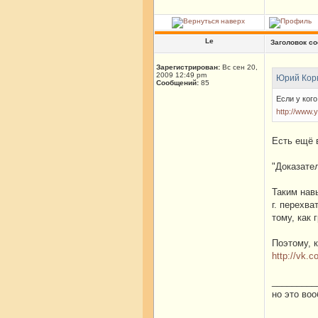
Le
Заголовок с
Зарегистрирован:
Вс сен 20,
2009 12:49 pm
Юрий Корн
Сообщений:
85
Если у кого
http://www
Есть ещё 
"Доказате
Таким нав
г. перехва
тому, как 
Поэтому, 
http://vk.
_________
но это во