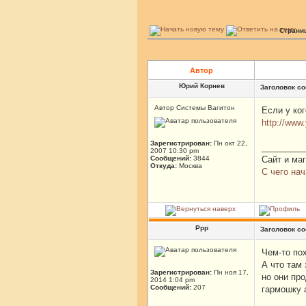
Страни
Автор
Юрий Корнев
Заголовок с
Автор Системы Вагитон
Если у ког
http://ww
Зарегистрирован:
Пн окт 22,
_________
2007 10:30 pm
Сообщений:
3844
Сайт и ма
Откуда:
Москва
С чего нач
Ррр
Заголовок с
Чем-то пох
А что там
Зарегистрирован:
Пн ноя 17,
но они пр
2014 1:04 pm
Сообщений:
207
гармошку 