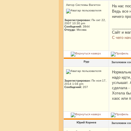
Автор Системы Вагитон
На нас пос
Ведь все 
ничего про
Зарегистрирован:
Пн окт 22,
2007 10:30 pm
Сообщений:
3844
_________
Откуда:
Москва
Сайт и ма
С чего нач
Ррр
Заголовок с
Нормальны
надо идти,
Зарегистрирован:
Пн ноя 17,
услышат. 
2014 1:04 pm
Сообщений:
207
сделала -
Хотела бы 
хаос или п
Юрий Корнев
Заголовок с