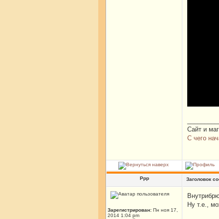
_________
Сайт и ма
С чего нач
Ррр
Заголовок с
Внутрибрю
Ну т.е., 
Зарегистрирован:
Пн ноя 17,
2014 1:04 pm