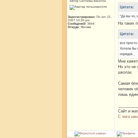
Автор Системы Вагитон
Цитата:
"Да вы чо, 
Зарегистрирован:
Пн окт 22,
2007 10:30 pm
На таких 
Сообщений:
3844
Откуда:
Москва
Цитата:
все просто
Хотела бы 
порядок...
Мне кажет
Но это не
школах.
Самая близ
человек о
лишь един
_________
Сайт и ма
С чего нач