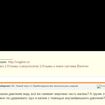
________
газин:
http://vagiton.ru
ать
|
Отзывы о результатах
|
Отзывы о книге система Вагитон
ообщения:
Re: Новый перл от Вумбилдеров про вагинальные шарики
шное давление ведь всё же сжимает верхнюю часть вагины? А грузик 
можно ли удерживать груз в вагине с помощью внутрибрюшного давления?