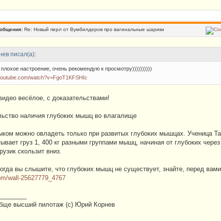
ообщения:
Re: Новый перл от Вумбилдеров про вагинальные шарики
ев писал(а):
 плохое настроение, очень рекомендую к просмотру))))))))))
.youtube.com/watch?v=FgoT1KFSHIc
видео весёлое, c доказательствами!
льство наличия глубоких мышц во влагалище
ыком можно овладеть только при развитых глубоких мышцах. Ученица Та
тывает груз 1, 400 кг разными группами мышц, начиная от глубоких через
грузик скользит вниз.
когда вы слышите, что глубоких мышц не существует, знайте, перед вами
com/wall-25627779_4767
________
обще высший пилотаж (с) Юрий Корнев