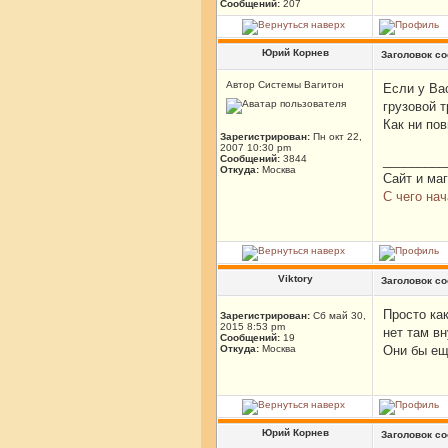
Сообщений:
207
Юрий Корнев
Заголовок с
Автор Системы Вагитон
Если у Ва
грузовой 
Как ни по
Зарегистрирован:
Пн окт 22,
2007 10:30 pm
Сообщений:
3844
_________
Откуда:
Москва
Сайт и ма
С чего нач
Viktory
Заголовок с
Просто ка
Зарегистрирован:
Сб май 30,
2015 8:53 pm
нет там вн
Сообщений:
19
Откуда:
Москва
Они бы ещ
Юрий Корнев
Заголовок с