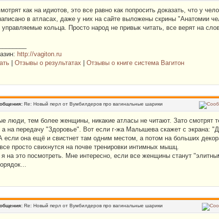
мотрят как на идиотов, это все равно как попросить доказать, что у чело
написано в атласах, даже у них на сайте выложены скрины "Анатомии че
 управляемые кольца. Просто народ не привык читать, все верят на сло
________
газин:
http://vagiton.ru
ать
|
Отзывы о результатах
|
Отзывы о книге система Вагитон
ообщения:
Re: Новый перл от Вумбилдеров про вагинальные шарики
е люди, тем более женщины, никакие атласы не читают. Зато смотрят т
 а на передачу "Здоровье". Вот если г-жа Малышева скажет с экрана: "Да
А если она ещё и свистнет там одним местом, а потом на больших декор
 все просто свихнутся на почве тренировки интимных мышц.
я на это посмотреть. Мне интересно, если все женщины станут "элитными
орядок...
ообщения:
Re: Новый перл от Вумбилдеров про вагинальные шарики