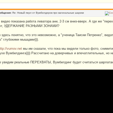
ообщения:
Re: Новый перл от Вумбилдеров про вагинальные шарики
видео показана работа леватора ани, 2-3 см вниз-вверх. А где же "перехв
ют, УДЕРЖАНИЕ РАЗНЫМИ ЗОНАМИ?
 здесь понятно, что это невозможно, а "ученица Таисии Петренко", видат
ы" глубокими мышцами))).
ttp://vumov.net
мы им сказали, что пока мы видели только фото, снимитие, 
духе Вумбилдинга)))) Рассчитано на доверчивых и впечатлительных, но 
е увидим реальные ПЕРЕХВАТЫ, Вумбилдинг будет считаться шарлата