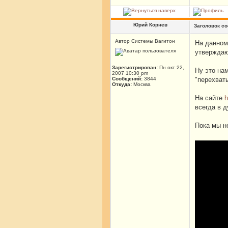
Юрий Корнев
Заголовок с
Автор Системы Вагитон
На данном 
утвержда
Зарегистрирован:
Пн окт 22,
Ну это нам
2007 10:30 pm
Сообщений:
3844
"перехват
Откуда:
Москва
На сайте
h
всегда в 
Пока мы н