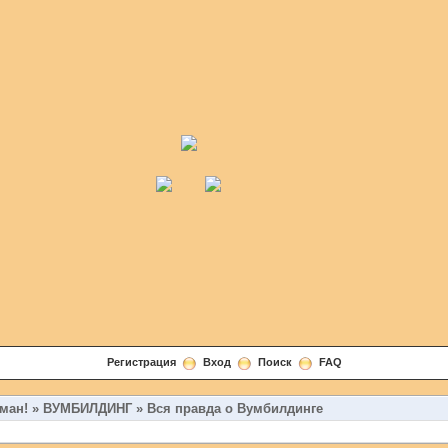
Регистрация
Вход
Поиск
FAQ
ман!
»
ВУМБИЛДИНГ
»
Вся правда о Вумбилдинге