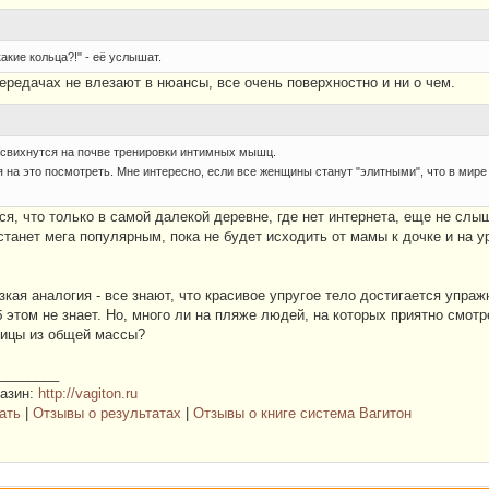
какие кольца?!" - её услышат.
передачах не влезают в нюансы, все очень поверхностно и ни о чем.
 свихнутся на почве тренировки интимных мышц.
я на это посмотреть. Мне интересно, если все женщины станут "элитными", что в мире 
ся, что только в самой далекой деревне, где нет интернета, еще не сл
 станет мега популярным, пока не будет исходить от мамы к дочке и на 
кая аналогия - все знают, что красивое упругое тело достигается упраж
б этом не знает. Но, много ли на пляже людей, на которых приятно смо
ицы из общей массы?
________
газин:
http://vagiton.ru
ать
|
Отзывы о результатах
|
Отзывы о книге система Вагитон