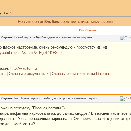
ца
1
из
1
Новый перл от Вумбилдеров про вагинальные шарики
Сообщение
ообщения:
Новый перл от Вумбилдеров про вагинальные шарики
о плохое настроение, очень рекомендую к просмотру))))))))))
w.youtube.com/watch?v=FgoT1KFSHIc
________
газин:
http://vagiton.ru
ать
|
Отзывы о результатах
|
Отзывы о книге система Вагитон
ообщения:
Re: Новый перл от Вумбилдеров про вагинальные шарики
оже на передачу "Прогноз погоды"))
 за рельефы она нарисовала аж до самых сводов? В верхней части всё гл
одольные. А она поперечные нарисовала. Это нормально, что у них от т
аж до самой матки?