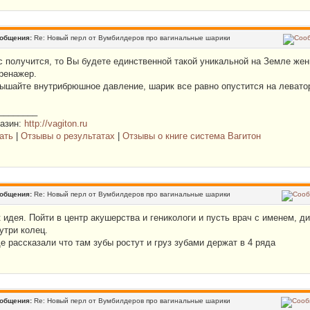
ообщения:
Re: Новый перл от Вумбилдеров про вагинальные шарики
с получится, то Вы будете единственной такой уникальной на Земле жен
тренажер.
вышайте внутрибрюшное давление, шарик все равно опустится на леватор
________
газин:
http://vagiton.ru
ать
|
Отзывы о результатах
|
Отзывы о книге система Вагитон
ообщения:
Re: Новый перл от Вумбилдеров про вагинальные шарики
к идея. Пойти в центр акушерства и геникологи и пусть врач с именем, 
утри колец.
е рассказали что там зубы ростут и груз зубами держат в 4 ряда
ообщения:
Re: Новый перл от Вумбилдеров про вагинальные шарики