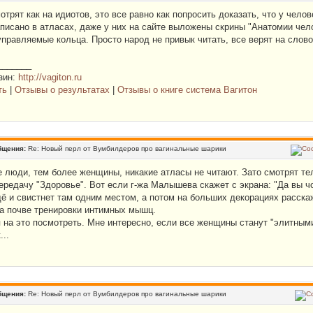
отрят как на идиотов, это все равно как попросить доказать, что у челове
писано в атласах, даже у них на сайте выложены скрины "Анатомии чело
управляемые кольца. Просто народ не привык читать, все верят на слово
_______
зин:
http://vagiton.ru
ть
|
Отзывы о результатах
|
Отзывы о книге система Вагитон
бщения:
Re: Новый перл от Вумбилдеров про вагинальные шарики
люди, тем более женщины, никакие атласы не читают. Зато смотрят тел
передачу "Здоровье". Вот если г-жа Малышева скажет с экрана: "Да вы чо
ё и свистнет там одним местом, а потом на больших декорациях расскаж
на почве тренировки интимных мышц.
 на это посмотреть. Мне интересно, если все женщины станут "элитными"
...
бщения:
Re: Новый перл от Вумбилдеров про вагинальные шарики