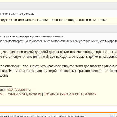
кие кольца?!" - её услышат.
редачах не влезают в нюансы, все очень поверхностно и ни о чем.
свихнутся на почве тренировки интимных мышц.
на это посмотреть. Мне интересно, если все женщины станут "элитными", что в мире то
, что только в самой далекой деревне, где нет интернета, еще не слы
ет мега популярным, пока не будет исходить от мамы к дочке и на уров
ая аналогия - все знают, что красивое упругое тело достигается упражн
знает. Но, много ли на пляже людей, на которых приятно смотреть? По
ассы?
_______
зин:
http://vagiton.ru
ть
|
Отзывы о результатах
|
Отзывы о книге система Вагитон
бщения:
Re: Новый перл от Вумбилдеров про вагинальные шарики