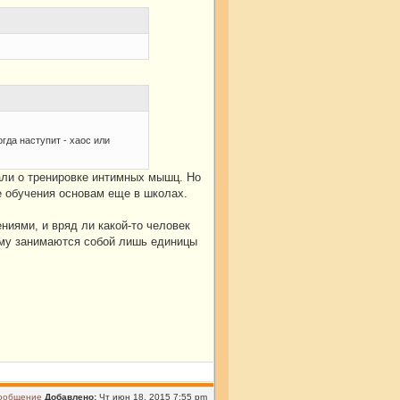
гда наступит - хаос или
шали о тренировке интимных мышц. Но
не обучения основам еще в школах.
ениями, и вряд ли какой-то человек
чему занимаются собой лишь единицы
Добавлено:
Чт июн 18, 2015 7:55 pm