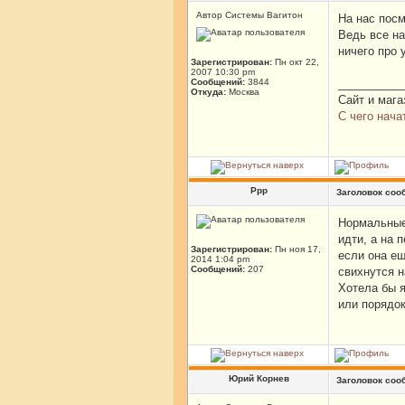
Автор Системы Вагитон
На нас посм
Ведь все на
ничего про 
Зарегистрирован:
Пн окт 22,
2007 10:30 pm
Сообщений:
3844
__________
Откуда:
Москва
Сайт и мага
С чего нача
Ррр
Заголовок соо
Нормальные 
идти, а на 
Зарегистрирован:
Пн ноя 17,
если она ещ
2014 1:04 pm
Сообщений:
207
свихнутся 
Хотела бы я
или порядок
Юрий Корнев
Заголовок соо