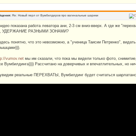
бщения:
Re: Новый перл от Вумбилдеров про вагинальные шарики
идео показана работа леватора ани, 2-3 см вниз-вверх. А где же "перехва
т, УДЕРЖАНИЕ РАЗНЫМИ ЗОНАМИ?
здесь понятно, что это невозможно, а "ученица Таисии Петренко", видать
ышцами))).
tp://vumov.net
мы им сказали, что пока мы видели только фото, снимитие, н
хе Вумбилдинга)))) Рассчитано на доверчивых и впечатлительных, но н
 увидим реальные ПЕРЕХВАТЫ, Вумбилдинг будет считаться шарлатанс