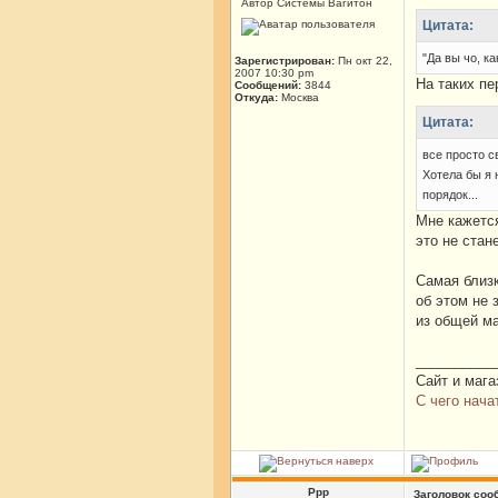
Автор Системы Вагитон
Цитата:
"Да вы чо, ка
Зарегистрирован:
Пн окт 22,
2007 10:30 pm
На таких пе
Сообщений:
3844
Откуда:
Москва
Цитата:
все просто 
Хотела бы я 
порядок...
Мне кажется
это не стан
Самая близк
об этом не 
из общей м
__________
Сайт и мага
С чего нача
Ррр
Заголовок соо