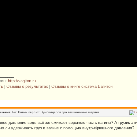
_______
зин:
http://vagiton.ru
ть
|
Отзывы о результатах
|
Отзывы о книге система Вагитон
бщения:
Re: Новый перл от Вумбилдеров про вагинальные шарики
ное давление ведь всё же сжимает верхнюю часть вагины? А грузик эт
жно ли удерживать груз в вагине с помощью внутрибрюшного давления?