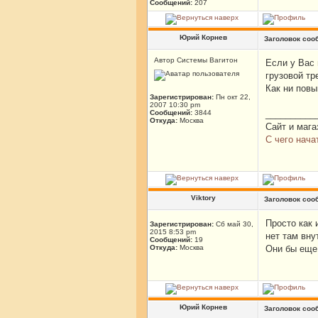
Сообщений:
207
Юрий Корнев
Заголовок соо
Автор Системы Вагитон
Если у Вас 
грузовой тр
Как ни повы
Зарегистрирован:
Пн окт 22,
2007 10:30 pm
Сообщений:
3844
__________
Откуда:
Москва
Сайт и мага
С чего нача
Viktory
Заголовок соо
Просто как 
Зарегистрирован:
Сб май 30,
2015 8:53 pm
нет там вну
Сообщений:
19
Откуда:
Москва
Они бы еще 
Юрий Корнев
Заголовок соо