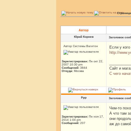
Страниц
Автор
Юрий Корнев
Заголовок соо
Автор Системы Вагитон
Если у кого
http://www.
Зарегистрирован:
Пн окт 22,
__________
2007 10:30 pm
Сообщений:
3844
Сайт и мага
Откуда:
Москва
С чего нача
Ррр
Заголовок соо
Чем-то похо
А что там з
Зарегистрирован:
Пн ноя 17,
они продоль
2014 1:04 pm
Сообщений:
207
аж до само