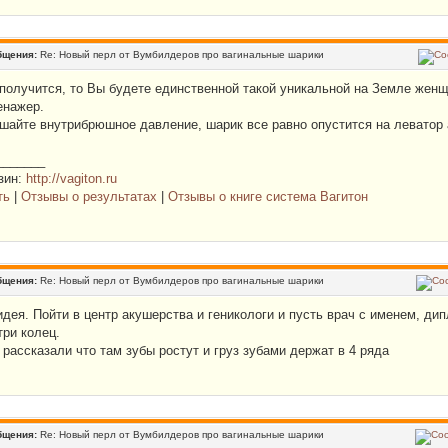
бщения:
Re: Новый перл от Вумбилдеров про вагинальные шарики
получится, то Вы будете единственной такой уникальной на Земле женщ
енажер.
шайте внутрибрюшное давление, шарик все равно опустится на леватор 
_______
зин:
http://vagiton.ru
ть
|
Отзывы о результатах
|
Отзывы о книге система Вагитон
бщения:
Re: Новый перл от Вумбилдеров про вагинальные шарики
идея. Пойти в центр акушерства и геникологи и пусть врач с именем, ди
три колец.
рассказали что там зубы ростут и груз зубами держат в 4 ряда
бщения:
Re: Новый перл от Вумбилдеров про вагинальные шарики