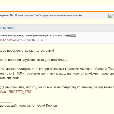
бщения:
Re: Новый перл от Вумбилдеров про вагинальные шарики
в писал(а):
плохое настроение, очень рекомендую к просмотру))))))))))
outube.com/watch?v=FgoT1KFSHIc
део весёлое, c доказательствами!
ьство наличия глубоких мышц во влагалище
ом можно овладеть только при развитых глубоких мышцах. Ученица Таис
ет груз 1, 400 кг разными группами мышц, начиная от глубоких через сре
кользит вниз.
гда вы слышите, что глубоких мышц не существует, знайте, перед вами 
om/wall-25627779_4767
_______
бще высший пилотаж (с) Юрий Корнев