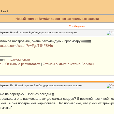
а
1
из
1
Новый перл от Вумбилдеров про вагинальные шарики
Сообщение
бщения:
Новый перл от Вумбилдеров про вагинальные шарики
 плохое настроение, очень рекомендую к просмотру))))))))))
youtube.com/watch?v=FgoT1KFSHIc
_______
зин:
http://vagiton.ru
ть
|
Отзывы о результатах
|
Отзывы о книге система Вагитон
бщения:
Re: Новый перл от Вумбилдеров про вагинальные шарики
же на передачу "Прогноз погоды"))
а рельефы она нарисовала аж до самых сводов? В верхней части всё глад
ные. А она поперечные нарисовала. Это нормально, что у них от трени
й матки?