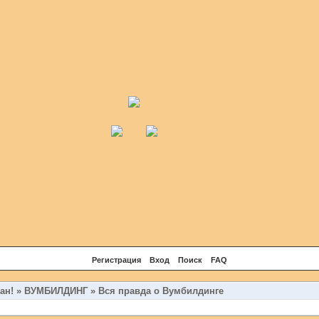
Регистрация
Вход
Поиск
FAQ
ан!
»
ВУМБИЛДИНГ
»
Вся правда о Вумбилдинге