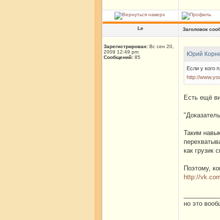
Le
Заголовок соо
Зарегистрирован:
Вс сен 20,
2009 12:49 pm
Юрий Корне
Сообщений:
85
Если у кого 
http://www.y
Есть ещё ви
"Доказател
Таким навык
перехватыва
как грузик с
Поэтому, ко
http://vk.c
__________
но это воо