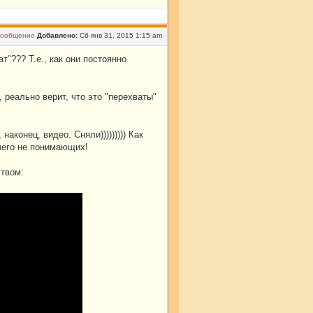
Добавлено:
Сб янв 31, 2015 1:15 am
т"??? Т.е., как они постоянно
, реально верит, что это "перехваты"
аконец, видео. Сняли))))))))) Как
ичего не понимающих!
твом: