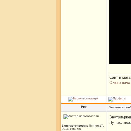
__________
Сайт и мага
С чего нача
Ррр
Заголовок соо
Внутрибрюш
Ну т.е., мо
Зарегистрирован:
Пн ноя 17,
2014 1:04 pm