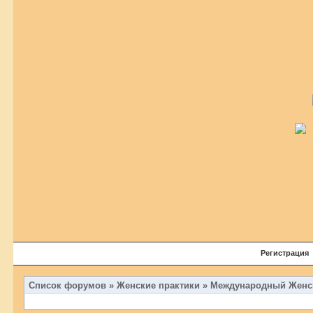
Регистрация
Список форумов
»
Женские практики
»
Международный Женск