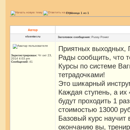
Страница
1
из
1
Автор
vlcenter.ru
Заголовок сообщения:
Pussy Power
Приятных выходных, 
Рады сообщить, что 
Зарегистрирован:
Чт окт 23,
2014 4:03 pm
Сообщений:
41
Курсы по системе Ваг
тетрадочками!
Это шикарный инструм
Каждая ступень, а их 
будут проходить 1 раз
стоимостью 13000 руб
Базовый курс научит 
окончанию вы, тренир