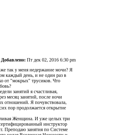
Добавлено:
Пт дек 02, 2016 6:30 pm
к же так у меня недержание мочи? Я
ом каждый день, и не один раз в
ко от "мокрых" трусиков. Что
юбовь?
дели занятий я счастливая,
рез месяц занятий, после ночи
ших отношений. Я почувствовала,
сих пор продолжается открытие
тливая Женщина. И уже целых три
ма сертифицированный инструктор
т. Преподаю занятия по Системе
 это целая Вселенная Нежности и