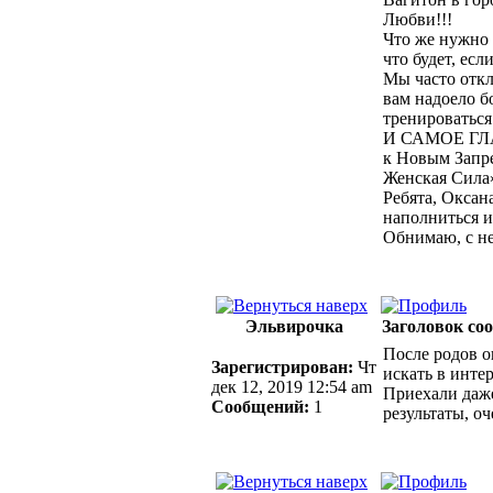
Любви!!!
Что же нужно 
что будет, ес
Мы часто откл
вам надоело б
тренироватьс
И САМОЕ ГЛА
к Новым Запр
Женская Сила»
Ребята, Оксан
наполниться 
Обнимаю, с не
Эльвирочка
Заголовок со
После родов о
Зарегистрирован:
Чт
искать в инте
дек 12, 2019 12:54 am
Приехали даже
Сообщений:
1
результаты, о