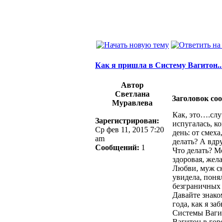
Как я пришла в Систему Вагитон...
Автор
Светлана
Заголовок со
Муравлева
Как, это….слу
Зарегистрирован:
испугалась, ко
Ср фев 11, 2015 7:20
день: от смех
am
делать? А вдр
Сообщений:
1
Что делать? М
здоровая, жел
Любви, муж ск
увидела, поня
безграничных
Давайте знако
года, как я з
Системы Вагит
Вагитон в гор