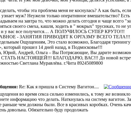
сделать, чтобы эта проблема меня не коснулась? А как быть, ес
ли узнает муж? Неужели только оперативное вмешательство? Есть
адываем на завтра то, что можно делать сегодня и чаще всего "за
ояться своего смеха, кашля, ходить в " мокрых" трусиках, то не 
я и у вас все получится… А ПОЛУЧИЛОСЬ СУПЕР КРУТО!!!
ВНОЕ - ЗАНЯТИЯ ПРИВОДЯТ К ОРГАЗМУ ВСЕГО ТЕЛА!!! Это
едельным Ощущениям, Это стало возможно, Благодаря тренингу
, который прошел 14 дней назад, в Подмосковье!!!
а, Юрий, Андрей, Ольга – Вы Потрясающие, Вы дарите возможно
и СТАТЬ НАСТОЯЩЕЙ!!! БЛАГОДАРЮ, ВАС!!! До новой встреч
жностью Светлана Муравлёва. г.Чита 89245089800
общения:
Re: Как я пришла в Систему Вагитон....
щущения во время секса сильно изменились, к тому же возникло
рнете информацию что делать. Наткнулась на систему вагитон. З
 раньше чем должны были. Все в красивых коробках. Очень каче
чень довольна. Обязательно буду продолжать