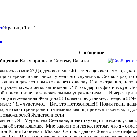
Страница
1
из
1
.
Сообщение
общения:
Как я пришла в Систему Вагитон....
чилось со мной? Да, девочки мне 40 лет, я еще очень молода, ка
гда впервые после "чиха" у меня это случилось. Сначала раз, пот
а, кашля и даже от прыжков через скакалку. Стало страшно, нелов
уг узнает муж, а он младше меня...? И как дарить физическую Л
ой поиск привел к замечательным упражнениям…. И через три не
ающая и желанная Женщина!!! Только представьте, 3 недели!!! Че
азал: " Я - чувствую..." Вау, это Потрясающе!!! Новая грань на
ла, что мои тренировки интимных мышц принесли бонусы, и до 
 возможностей Женственности.
миться , Я - Муравлёва Светлана, практикующий психолог, счас
абыла об этом кошмаре. Мне радостно и легко, потому что я - са
он Юрия Корнева г. Москва. Сейчас сдаю на Золотой сертифика
оде Чита. И уже мои девочки, мои ученицы, делятся успехами, а