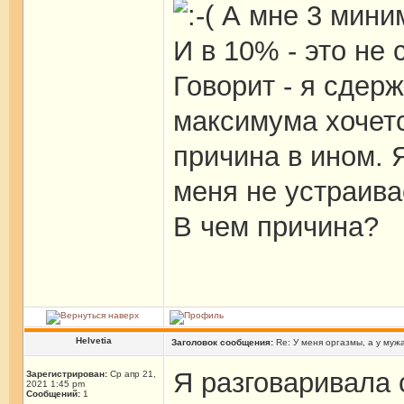
А мне 3 миним
И в 10% - это не с
Говорит - я сдер
максимума хочетс
причина в ином. 
меня не устраивае
В чем причина?
Helvetia
Заголовок сообщения:
Re: У меня оргазмы, а у мужа
Я разговаривала 
Зарегистрирован:
Ср апр 21,
2021 1:45 pm
Сообщений:
1