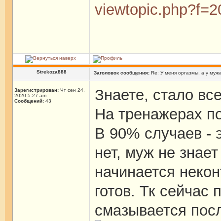
viewtopic.php?f=
Strekoza888
Заголовок сообщения:
Re: У меня оргазмы, а у мужа
Знаете, стало вс
Зарегистрирован:
Чт сен 24,
2020 5:27 am
Сообщений:
43
На тренажерах п
В 90% случаев - 
нет, муж не знает
начинается некон
готов. Тк сейчас 
смазывается посл