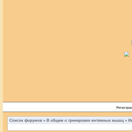
Регистра
Список форумов
»
В общем о тренировке интимных мышц
»
И