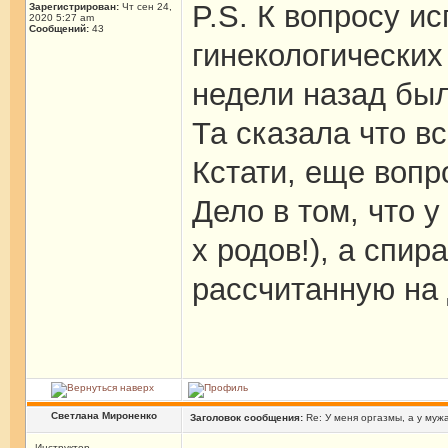
P.S. К вопросу и
Зарегистрирован:
Чт сен 24,
2020 5:27 am
Сообщений:
43
гинекологических
недели назад был
Та сказала что в
Кстати, еще вопр
Дело в том, что у
х родов!), а спи
рассчитанную на 
Светлана Мироненко
Заголовок сообщения:
Re: У меня оргазмы, а у мужа
Инструктор