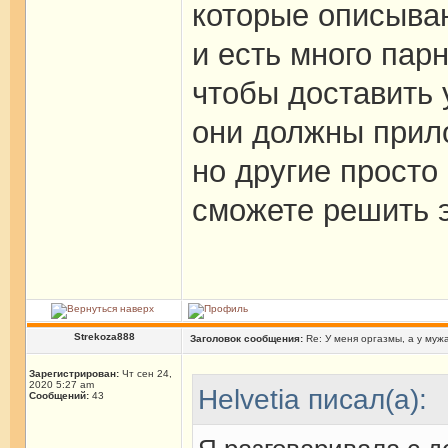
которые описываю
и есть много парн
чтобы доставить 
они должны прило
но другие просто
сможете решить 
Strekoza888
Заголовок сообщения:
Re: У меня оргазмы, а у мужа
Зарегистрирован:
Чт сен 24,
2020 5:27 am
Helvetia писал(а):
Сообщений:
43