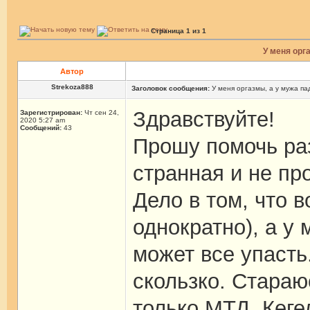
Страница
1
из
1
У меня орга
Автор
Strekoza888
Заголовок сообщения:
У меня оргазмы, а у мужа пад
Здравствуйте!
Зарегистрирован:
Чт сен 24,
2020 5:27 am
Сообщений:
43
Прошу помочь раз
странная и не пр
Дело в том, что 
однократно), а у
может все упасть.
скользко. Стара
только МТД, Кеге