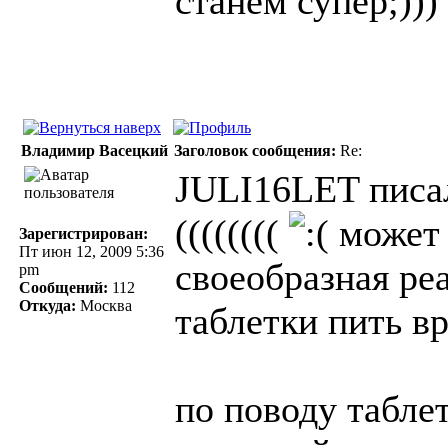
станем супер;)))
Владимир Васецкий
Заголовок сообщения:
Re:
JULI16LET писал
((((((((
может 
Зарегистрирован:
Пт июн 12, 2009 5:36
своеобразная ре
pm
Сообщений:
112
Откуда:
Москва
таблетки пить вр
по поводу таблет