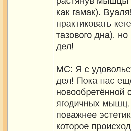
растянув мышцы та
как гамак). Вуал
практиковать кег
тазового дна), н
дел!
МС: Я с удовольс
дел! Пока нас ещ
новообретённой с
ягодичных мышц. 
поважнее эстетик
которое происход