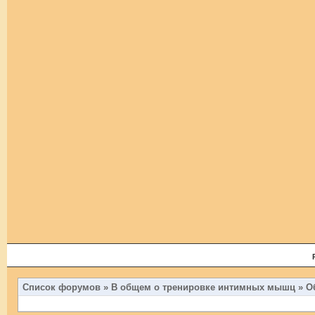
Список форумов
»
В общем о тренировке интимных мышц
»
О