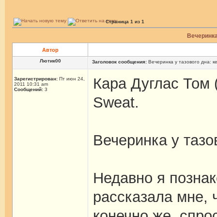
Страница
1
из
1
Вечеринка
Автор
Лютик00
Заголовок сообщения:
Вечеринка у тазового дна: к
Кара Дуглас Том 
Зарегистрирован:
Пт июн 24,
2011 10:31 am
Сообщений:
3
Sweat.
Вечеринка у тазо
Недавно я позна
рассказала мне, 
конечно же, спро