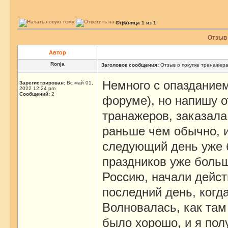
Страница
1
из
1
Отзыв 
Автор
Ronja
Заголовок сообщения:
Отзыв о покупке тренажер
Немного с опазданием
Зарегистрирован:
Вс май 01,
2022 12:24 pm
Сообщений:
2
форуме), но напишу о
транажеров, заказала
раньше чем обычно, и
следующий день уже б
праздников уже больш
Россию, начали действ
последний день, когд
Волновалась, как там
было хорошо, и я пол