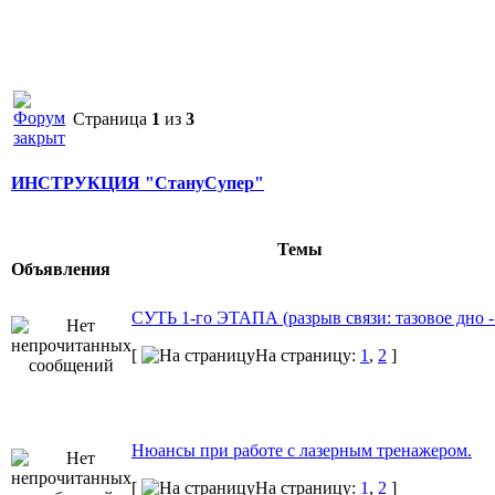
Страница
1
из
3
ИНСТРУКЦИЯ "СтануСупер"
Темы
Объявления
СУТЬ 1-го ЭТАПА (разрыв связи: тазовое дно -
[
На страницу:
1
,
2
]
Нюансы при работе с лазерным тренажером.
[
На страницу:
1
,
2
]