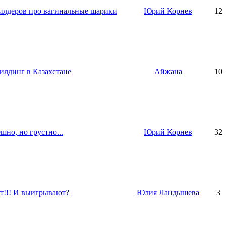
илдеров про вагинальные шарики
Юрий Корнев
12
лдинг в Казахстане
Айжана
10
о, но грустно...
Юрий Корнев
32
!!! И выигрывают?
Юлия Ландышева
3