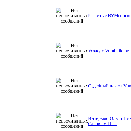
Развитые ВУМы неко
Ухожу с Vumbuilding.r
Судебный иск от Vum
Интервью Ольги Ник
Саловым П.П.