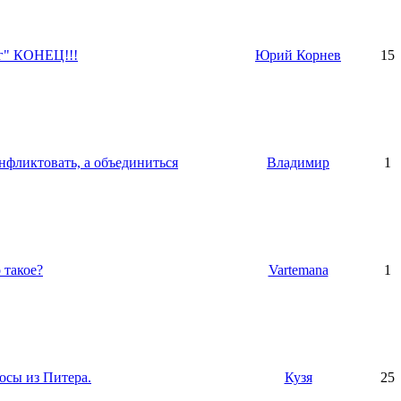
г" КОНЕЦ!!!
Юрий Корнев
15
нфликтовать, а объединиться
Владимир
1
 такое?
Vartemana
1
осы из Питера.
Кузя
25