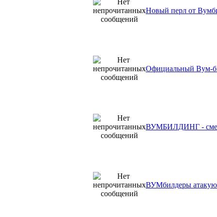
Новый перл от Вумб
Официальный Вум-би
ВУМБИЛДИНГ - смешн
ВУМбилдеры атакуют