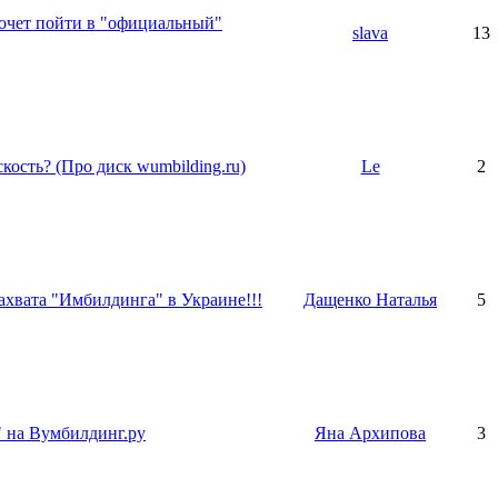
 хочет пойти в "официальный"
slava
13
кость? (Про диск wumbilding.ru)
Le
2
ахвата "Имбилдинга" в Украине!!!
Дащенко Наталья
5
" на Вумбилдинг.ру
Яна Архипова
3