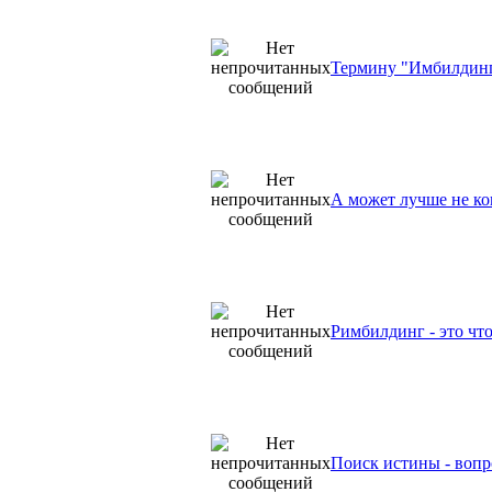
Термину "Имбилдин
А может лучше не ко
Римбилдинг - это что
Поиск истины - вопр