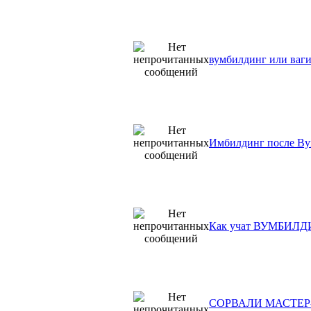
вумбилдинг или ваг
Имбилдинг после В
Как учат ВУМБИЛ
СОРВАЛИ МАСТЕР-К