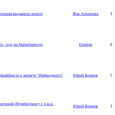
торым выдавили мозги!
Яна Архипова
3
u - иду на StanuSuper.ru!
Epistola
0
building.ru о запрете "Имбилдинга"
Юрий Корнев
5
итиной (Вумбилдинг) с д.м.н.
Юрий Корнев
3