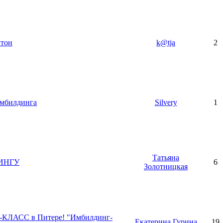
итон
k@tja
2
умбилдинга
Silvery
1
Татьяна
ДИНГУ
6
Золотницкая
ЛАСС в Питере! "Имбилдинг-
Екатерина Гурина
19