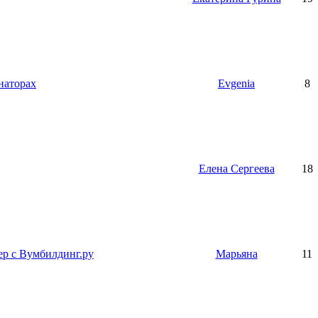
наторах
Evgenia
8
Елена Сергеева
18
р с Вумбилдинг.ру
Марьяна
11