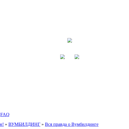
FAQ
н!
»
ВУМБИЛДИНГ
»
Вся правда о Вумбилдинге