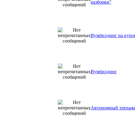
разборки"
Вумбилдинг на купо
Вумбилдинг
Автономный тренаже