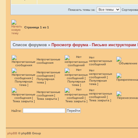
Показать темы за:
Сортироват
Страница
1
из
1
Список форумов
»
Просмотр форума - Письмо инструкторам
Нет
Непрочитанные
непрочитанных
сообщения
сообщений
Нет
Непрочитанные
непрочитанных
сообщения [
сообщений [
Популярная
Популярная
тема ]
тема ]
Нет
Непрочитанные
непрочитанных
сообщения [
сообщений [
Тема закрыта ]
Тема закрыта ]
Найти:
phpBB
© phpBB Group