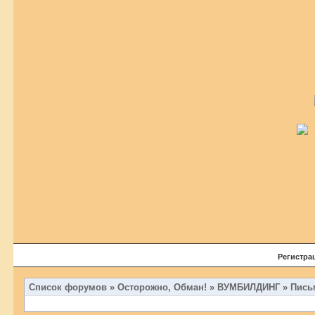
Регистра
Список форумов
»
Осторожно, Обман!
»
ВУМБИЛДИНГ
»
Пись