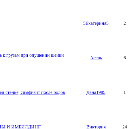
5Екатерина5
2
ь к грузам при опущении шейки
Асель
6
й стенке, симфизит после родов
Дана1985
1
НЫ И ИМБИЛДИНГ
Виктория
24