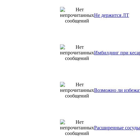
Не держится ЛТ
Имбилдинг при кесар
Возможно ли избежа
Расширенные сосуды