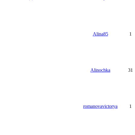
Alina85
1
Alinochka
31
romanovavictorya
1