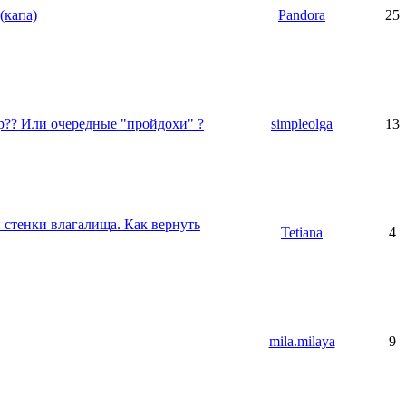
(капа)
Pandora
25
?? Или очередные "пройдохи" ?
simpleolga
13
стенки влагалища. Как вернуть
Tetiana
4
mila.milaya
9