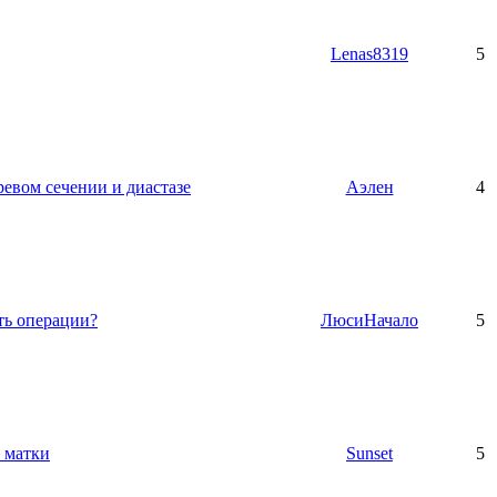
Lenas8319
5
евом сечении и диастазе
Аэлен
4
ть операции?
ЛюсиНачало
5
 матки
Sunset
5