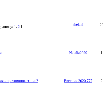
shelani
54
траницу:
1
,
2
]
а
Natalia2020
1
я - противопоказание?
Евгения 2020 777
2