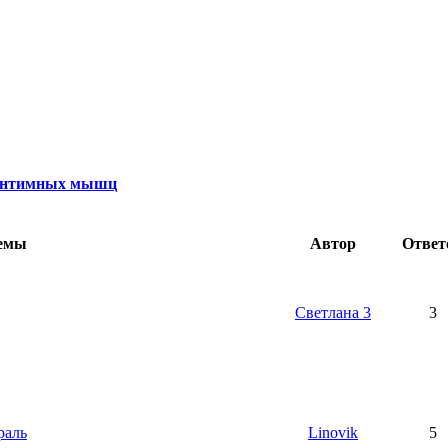
 интимных мышц
емы
Автор
Ответ
Светлана 3
3
раль
Linovik
5