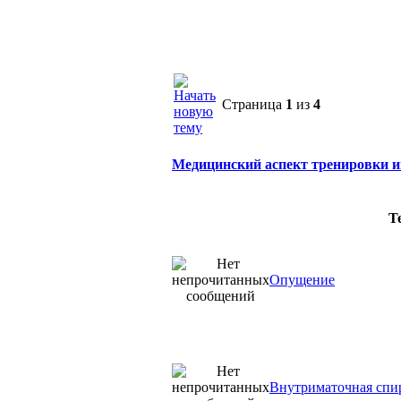
Страница
1
из
4
Медицинский аспект тренировки
Т
Опущение
Внутриматочная спи