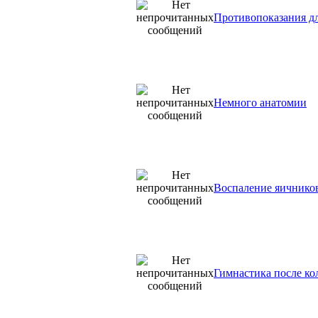
Противопоказания д
Немного анатомии
Воспаление яичнико
Гимнастика после к