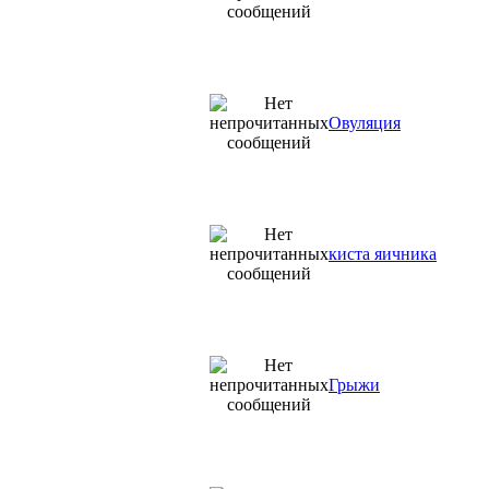
Овуляция
киста яичника
Грыжи