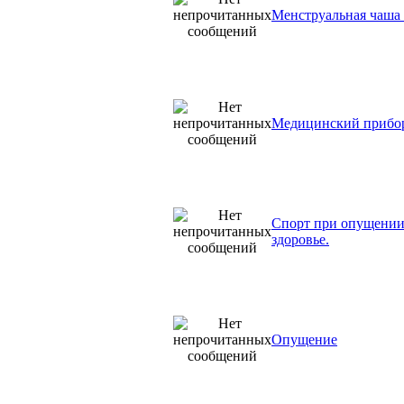
Менструальная чаша 
Медицинский прибор
Спорт при опущении 
здоровье.
Опущение