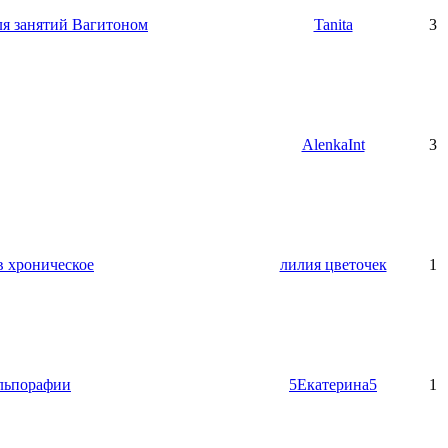
ля занятий Вагитоном
Tanita
3
AlenkaInt
3
в хроническое
лилия цветочек
1
ольпорафии
5Екатерина5
1