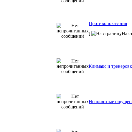
Противопоказания
[
На с
Климакс и тренеровк
Неприятные ощущени