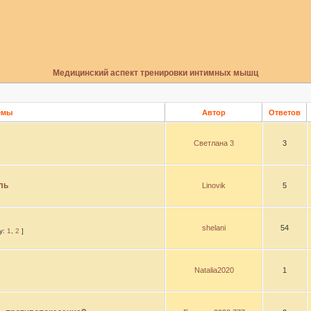
Медицинский аспект тренировки интимных мышц
емы
Автор
Ответов
Светлана 3
3
ль
Linovik
5
shelani
54
у:
1
,
2
]
Natalia2020
1