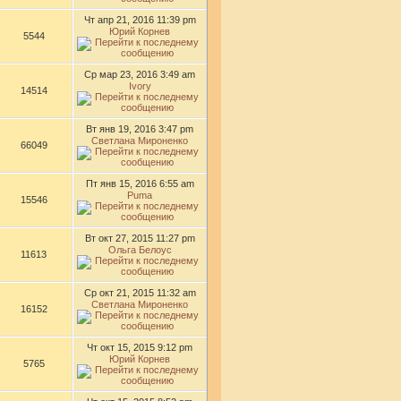
Чт апр 21, 2016 11:39 pm
Юрий Корнев
5544
Ср мар 23, 2016 3:49 am
Ivory
14514
Вт янв 19, 2016 3:47 pm
Светлана Мироненко
66049
Пт янв 15, 2016 6:55 am
Puma
15546
Вт окт 27, 2015 11:27 pm
Ольга Белоус
11613
Ср окт 21, 2015 11:32 am
Светлана Мироненко
16152
Чт окт 15, 2015 9:12 pm
Юрий Корнев
5765