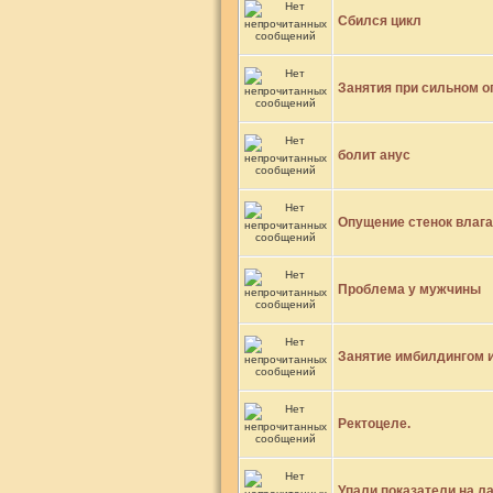
Сбился цикл
Занятия при сильном 
болит анус
Опущение стенок влаг
Проблема у мужчины
Занятие имбилдингом 
Ректоцеле.
Упали показатели на л