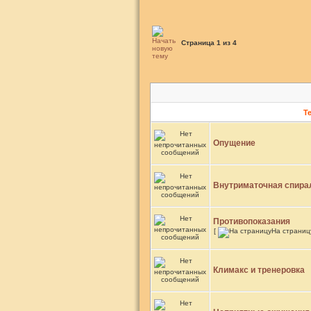
Страница
1
из
4
Т
Опущение
Внутриматочная спира
Противопоказания
[
На страниц
Климакс и тренеровка