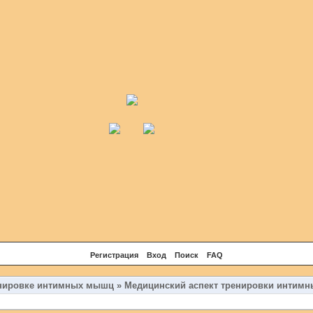
Регистрация
Вход
Поиск
FAQ
енировке интимных мышц
»
Медицинский аспект тренировки интим