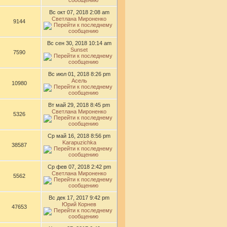
Вс окт 07, 2018 2:08 am
Светлана Мироненко
9144
Вс сен 30, 2018 10:14 am
Sunset
7590
Вс июл 01, 2018 8:26 pm
Асель
10980
Вт май 29, 2018 8:45 pm
Светлана Мироненко
5326
Ср май 16, 2018 8:56 pm
Karapuzichka
38587
Ср фев 07, 2018 2:42 pm
Светлана Мироненко
5562
Вс дек 17, 2017 9:42 pm
Юрий Корнев
47653