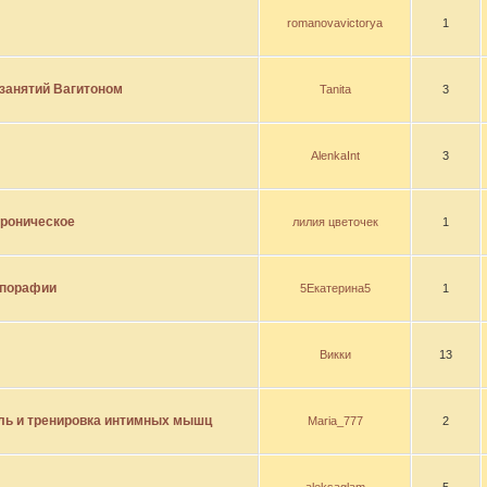
romanovavictorya
1
занятий Вагитоном
Tanita
3
AlenkaInt
3
хроническое
лилия цветочек
1
ьпорафии
5Екатерина5
1
Викки
13
ль и тренировка интимных мышц
Maria_777
2