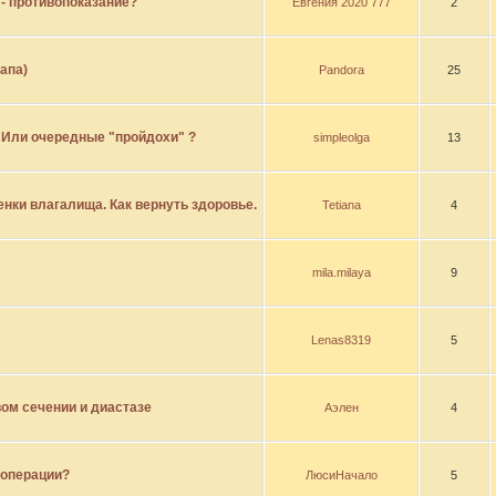
- противопоказание?
Евгения 2020 777
2
апа)
Pandora
25
 Или очередные "пройдохи" ?
simpleolga
13
енки влагалища. Как вернуть здоровье.
Tetiana
4
mila.milaya
9
Lenas8319
5
ом сечении и диастазе
Аэлен
4
 операции?
ЛюсиНачало
5