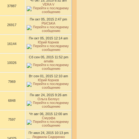
Чт окт 15, 2015 8:52 am
VERA V
37887
Пн окт 05, 2015 2:47 pm
PbICbKA
26917
Пн окт 05, 2015 12:14 am
Юрий Корнев
16144
Сб сен 05, 2015 11:52 pm
amalia
10026
Вт сен 01, 2015 12:10 am
Юрий Корнев
7969
Пн авг 24, 2015 9:26 am
Ольга Белоус
6848
Чт авг 06, 2015 12:00 am
Смурфа
7597
Пт июл 24, 2015 10:13 pm
Людмила Сидоренко
14375