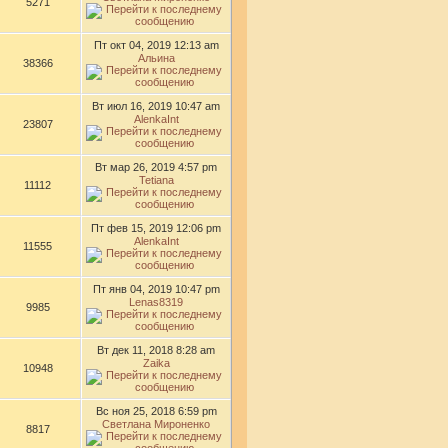
5271
Пт окт 04, 2019 12:13 am
Альина
38366
Вт июл 16, 2019 10:47 am
AlenkaInt
23807
Вт мар 26, 2019 4:57 pm
Tetiana
11112
Пт фев 15, 2019 12:06 pm
AlenkaInt
11555
Пт янв 04, 2019 10:47 pm
Lenas8319
9985
Вт дек 11, 2018 8:28 am
Zaika
10948
Вс ноя 25, 2018 6:59 pm
Светлана Мироненко
8817