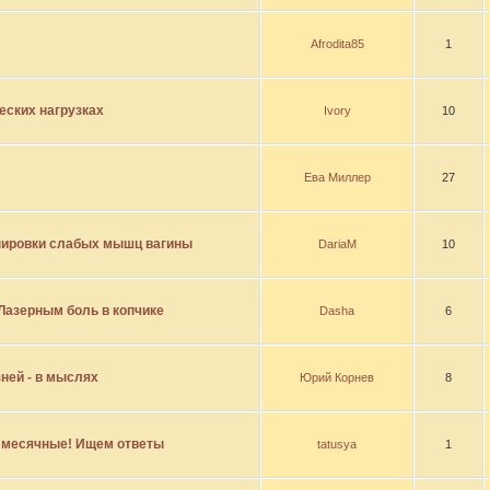
Afrodita85
1
еских нагрузках
Ivory
10
Ева Миллер
27
нировки слабых мышц вагины
DariaM
10
Лазерным боль в копчике
Dasha
6
ней - в мыслях
Юрий Корнев
8
 месячные! Ищем ответы
tatusya
1