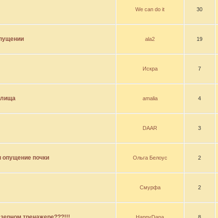
We can do it
30
опущении
ala2
19
Искра
7
алища
amalia
4
DAAR
3
и опущение почки
Ольга Белоус
2
Смурфа
2
азерном тренажере???!!!
HappyDana
8