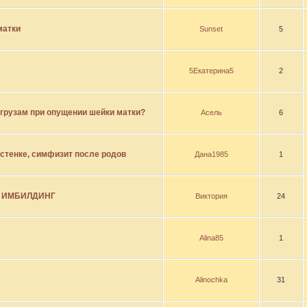
матки
Sunset
5
5Екатерина5
2
 грузам при опущении шейки матки?
Асель
6
стенке, симфизит после родов
Дана1985
1
 ИМБИЛДИНГ
Виктория
24
Alina85
1
Alinochka
31