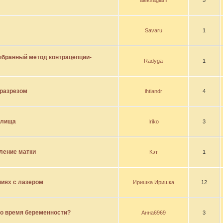
aleksaglam
5
Savaru
1
ыбранный метод контрацепции-
Radyga
1
 разрезом
ihtiandr
4
алища
Iriko
3
ление матки
Кэт
1
иях с лазером
Иришка Иришка
12
во время беременности?
Анна6969
3