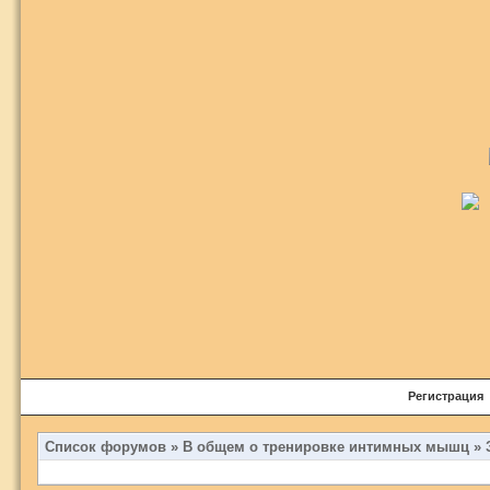
Регистрация
Список форумов
»
В общем о тренировке интимных мышц
»