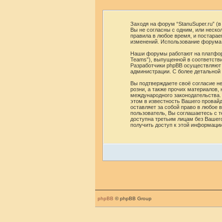
Заходя на форум “StanuSuper.ru” (в
Вы не согласны с одним, или неско
правила в любое время, и постара
изменений. Использование форума 
Наши форумы работают на платформ
Teams”), выпущенной в соответстви
Разработчики phpBB осуществляют 
администрации. С более детально
Вы подтверждаете своё согласие не
розни, а также прочих материалов,
международного законодательства.
этом в известность Вашего провайд
оставляет за собой право в любое 
пользователь, Вы соглашаетесь с т
доступна третьим лицам без Вашего
получить доступ к этой информаци
phpBB
© phpBB Group