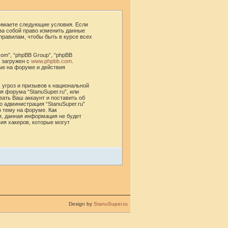
ринимаете следующие условия. Если
 за собой право изменить данные
правилам, чтобы быть в курсе всех
om”, “phpBB Group”, “phpBB
 загружен с
www.phpbb.com
.
ые на форуме и действия
 угроз и призывов к национальной
я форума “StanuSuper.ru”, или
ать Ваш аккаунт и поставить об
о администрация “StanuSuper.ru”
ю тему на форуме. Как
я, данная информация не будет
вия хакеров, которые могут
Design by
StanuSuper.ru