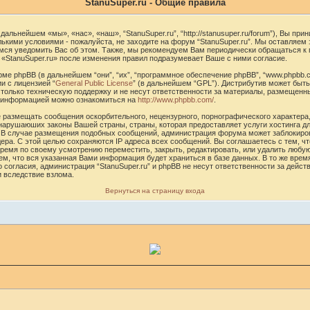
StanuSuper.ru - Общие правила
 дальнейшем «мы», «нас», «наш», “StanuSuper.ru”, “http://stanusuper.ru/forum”), Вы п
лькими условиями - пожалуйста, не заходите на форум “StanuSuper.ru”. Мы оставляем
емся уведомить Вас об этом. Также, мы рекомендуем Вам периодически обращаться к 
«StanuSuper.ru» после изменения правил подразумевает Ваше с ними согласие.
е phpBB (в дальнейшем “они”, “их”, “программное обеспечение phpBB”, “www.phpbb.c
и с лицензией “
General Public License
” (в дальнейшем “GPL”). Дистрибутив может быть
только техническую поддержку и не несут ответственности за материалы, размещенн
й информацией можно ознакомиться на
http://www.phpbb.com/
.
 размещать сообщения оскорбительного, нецензурного, порнографического характера,
 нарушаюших законы Вашей страны, страны, которая предоставляет услуги хостинга дл
 В случае размещения подобных сообщений, администрация форума может заблокиров
ера. С этой целью сохраняются IP адреса всех сообщений. Вы соглашаетесь с тем, чт
время по своему усмотрению переместить, закрыть, редактировать, или удалить любу
ем, что вся указанная Вами информация будет храниться в базе данных. В то же врем
 согласия, администрация “StanuSuper.ru” и phpBB не несут ответственности за дейст
и вследствие взлома.
Вернуться на страницу входа