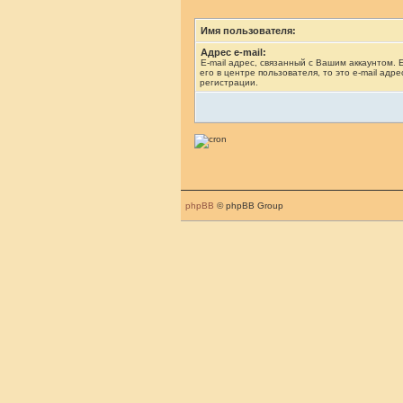
Имя пользователя:
Адрес e-mail:
E-mail адрес, связанный с Вашим аккаунтом.
его в центре пользователя, то это e-mail адр
регистрации.
phpBB
© phpBB Group