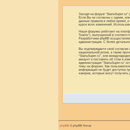
Заходя на форум “StanuSuper.ru” (
Если Вы не согласны с одним, или
данные правила в любое время, и
курсе всех изменений. Использов
Наши форумы работают на платфор
Teams”), выпущенной в соответств
Разработчики phpBB осуществляют
администрации. С более детальн
Вы подтверждаете своё согласие 
национальной розни, а также про
“StanuSuper.ru”, или международ
аккаунт и поставить об этом в из
администрация “StanuSuper.ru” о
тему на форуме. Как пользователь
информация не будет доступна тре
хакеров, которые могут получить
phpBB
© phpBB Group