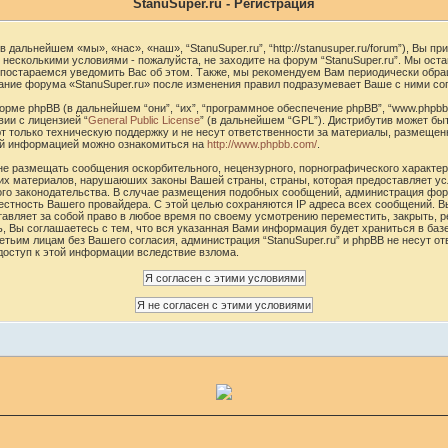
StanuSuper.ru - Регистрация
в дальнейшем «мы», «нас», «наш», “StanuSuper.ru”, “http://stanusuper.ru/forum”), Вы 
 несколькими условиями - пожалуйста, не заходите на форум “StanuSuper.ru”. Мы ост
 постараемся уведомить Вас об этом. Также, мы рекомендуем Вам периодически обра
ание форума «StanuSuper.ru» после изменения правил подразумевает Ваше с ними со
ме phpBB (в дальнейшем “они”, “их”, “программное обеспечение phpBB”, “www.phpbb.
ии с лицензией “
General Public License
” (в дальнейшем “GPL”). Дистрибутив может бы
 только техническую поддержку и не несут ответственности за материалы, размещен
ой информацией можно ознакомиться на
http://www.phpbb.com/
.
не размещать сообщения оскорбительного, нецензурного, порнографического характера
чих материалов, нарушаюших законы Вашей страны, страны, которая предоставляет ус
ного законодательства. В случае размещения подобных сообщений, администрация фо
вестность Вашего провайдера. С этой целью сохраняются IP адреса всех сообщений. В
ставляет за собой право в любое время по своему усмотрению переместить, закрыть, 
, Вы соглашаетесь с тем, что вся указанная Вами информация будет храниться в базе
тьим лицам без Вашего согласия, администрация “StanuSuper.ru” и phpBB не несут от
 доступ к этой информации вследствие взлома.