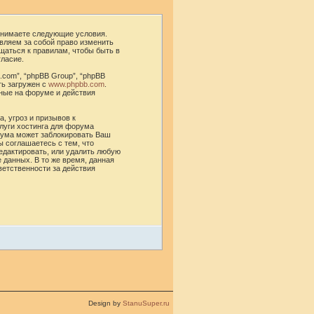
принимаете следующие условия.
авляем за собой право изменить
щаться к правилам, чтобы быть в
гласие.
com”, “phpBB Group”, “phpBB
ть загружен с
www.phpbb.com
.
ные на форуме и действия
, угроз и призывов к
луги хостинга для форума
рума может заблокировать Ваш
ы соглашаетесь с тем, что
редактировать, или удалить любую
 данных. В то же время, данная
ветственности за действия
Design by
StanuSuper.ru