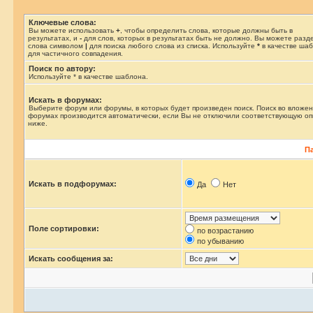
Ключевые слова:
Вы можете использовать
+
, чтобы определить слова, которые должны быть в
результатах, и
-
для слов, которых в результатах быть не должно. Вы можете разд
слова символом
|
для поиска любого слова из списка. Используйте
*
в качестве ша
для частичного совпадения.
Поиск по автору:
Используйте * в качестве шаблона.
Искать в форумах:
Выберите форум или форумы, в которых будет произведен поиск. Поиск во вложе
форумах производится автоматически, если Вы не отключили соответствующую о
ниже.
П
Искать в подфорумах:
Да
Нет
Поле сортировки:
по возрастанию
по убыванию
Искать сообщения за: