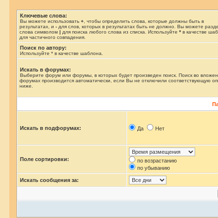
Ключевые слова:
Вы можете использовать
+
, чтобы определить слова, которые должны быть в
результатах, и
-
для слов, которых в результатах быть не должно. Вы можете разд
слова символом
|
для поиска любого слова из списка. Используйте
*
в качестве ша
для частичного совпадения.
Поиск по автору:
Используйте * в качестве шаблона.
Искать в форумах:
Выберите форум или форумы, в которых будет произведен поиск. Поиск во вложе
форумах производится автоматически, если Вы не отключили соответствующую о
ниже.
П
Искать в подфорумах:
Да
Нет
Поле сортировки:
по возрастанию
по убыванию
Искать сообщения за: