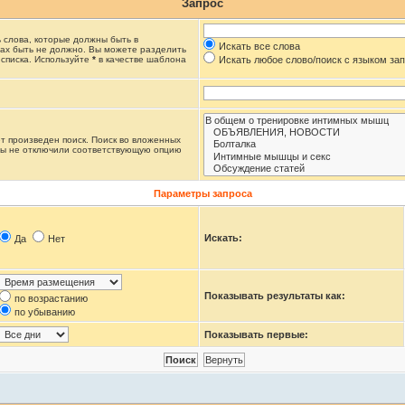
Запрос
ь слова, которые должны быть в
Искать все слова
тах быть не должно. Вы можете разделить
 списка. Используйте
*
в качестве шаблона
Искать любое слово/поиск с языком за
т произведен поиск. Поиск во вложенных
Вы не отключили соответствующую опцию
Параметры запроса
Искать:
Да
Нет
Показывать результаты как:
по возрастанию
по убыванию
Показывать первые: