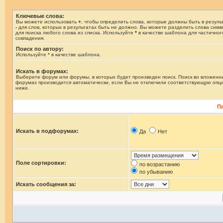
Ключевые слова:
Вы можете использовать
+
, чтобы определить слова, которые должны быть в результ
-
для слов, которых в результатах быть не должно. Вы можете разделить слова сим
для поиска любого слова из списка. Используйте
*
в качестве шаблона для частичног
совпадения.
Поиск по автору:
Используйте * в качестве шаблона.
Искать в форумах:
Выберите форум или форумы, в которых будет произведен поиск. Поиск во вложенн
форумах производится автоматически, если Вы не отключили соответствующую опц
ниже.
П
Искать в подфорумах:
Да
Нет
Поле сортировки:
по возрастанию
по убыванию
Искать сообщения за: