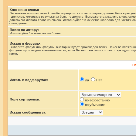
Ключевые слова:
Вы можете использовать
+
, чтобы определить слова, которые должны быть в результ
-
для слов, которых в результатах быть не должно. Вы можете разделить слова сим
для поиска любого слова из списка. Используйте
*
в качестве шаблона для частичног
совпадения.
Поиск по автору:
Используйте * в качестве шаблона.
Искать в форумах:
Выберите форум или форумы, в которых будет произведен поиск. Поиск во вложенн
форумах производится автоматически, если Вы не отключили соответствующую опц
ниже.
П
Искать в подфорумах:
Да
Нет
Поле сортировки:
по возрастанию
по убыванию
Искать сообщения за: