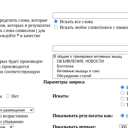
пределить слова, которые
Искать все слова
ов, которых в результатах
Искать любое слово/поиск с языко
ть слова символом
|
для
ользуйте
*
в качестве
рых будет произведен
х производится
или соответствующую
Параметры запроса
Искать:
а
Нет
Показывать результаты как:
о возрастанию
о убыванию
Показывать первые: