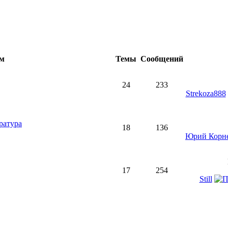
ум
Темы
Сообщений
24
233
Strekoza888
ратура
18
136
Юрий Корн
17
254
Still