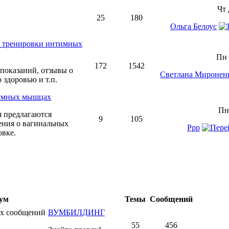
Чт 
25
180
Ольга Белоус
 тренировки интимных
Пн 
172
1542
показаний, отзывы о
Светлана Миронен
 здоровью и т.п.
тимных мышцах
Пн 
я предлагаются
9
105
ения о вагинальных
Ррр
овке.
ум
Темы
Сообщений
ВУМБИЛДИНГ
55
456