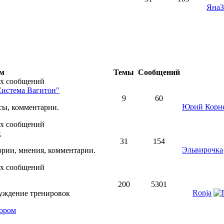
ЯнаЗ
ум
Темы
Сообщений
Система Вагитон"
9
60
Юрий Корн
сы, комментарии.
х
31
154
Эльвирочка
ории, мнения, комментарии.
200
5301
Ronja
уждение тренировок
тором