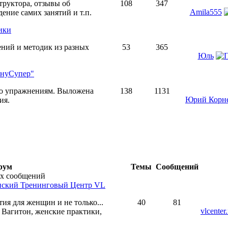
руктора, отзывы об
108
347
Amila555
ение самих занятий и т.п.
ики
ний и методик из разных
53
365
Юль
нуСупер"
по упражнениям. Выложена
138
1131
Юрий Корн
ия.
рум
Темы
Сообщений
ский Тренинговый Центр VL
ия для женщин и не только...
40
81
vlcenter.
 Вагитон, женские практики,