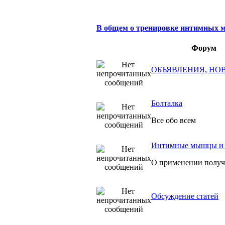
В общем о тренировке интимных
Форум
ОБЪЯВЛЕНИЯ, НО
Болталка
Все обо всем
Интимные мышцы и 
О применении получе
Обсуждение статей