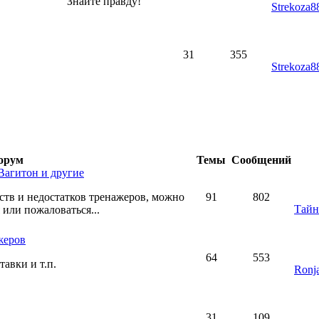
Знайте правду!
Strekoza8
31
355
Strekoza8
орум
Темы
Сообщений
Вагитон и другие
тв и недостатков тренажеров, можно
91
802
Тай
 или пожаловаться...
жеров
64
553
авки и т.п.
Ronj
31
109