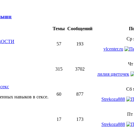
 мышц
Темы
Сообщений
По
Ср 
ВОСТИ
57
193
vlcenter.ru
Чт
315
3702
лилия цветочек
секс
Сб 
60
877
нных навыков в сексе.
Strekoza888
Пт 
17
173
Strekoza888