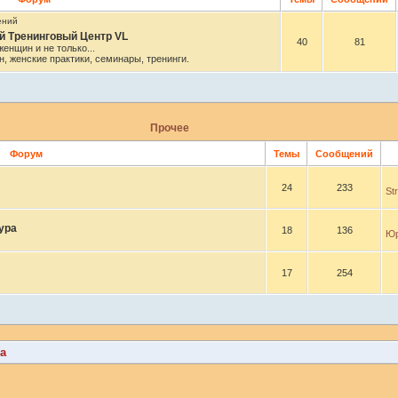
 Тренинговый Центр VL
40
81
енщин и не только...
, женские практики, семинары, тренинги.
Прочее
Форум
Темы
Сообщений
24
233
St
ура
18
136
Юр
17
254
а