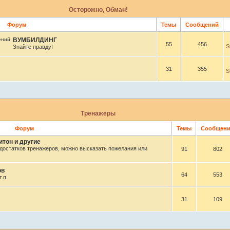
Осторожно, Обман!
Форум
Темы
Сообщений
ВУМБИЛДИНГ
55
456
S
Знайте правду!
31
355
S
Тренажеры
Форум
Темы
Сообщен
тон и другие
достатков тренажеров, можно высказать пожелания или
91
802
ов
64
553
.п.
31
109