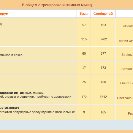
В общем о тренировке интимных мышц
орум
Темы
Сообщений
И
57
193
vlcente
315
3702
лилия цв
с
60
877
Streko
выков в сексе.
17
173
Streko
25
180
Ольга Б
енировки интимных мышц
й, отзывы о решениях проблем по здоровью и
172
1542
Светлана 
ных мышцах
агаются популярные заблуждения о вагинальных
9
105
Рр