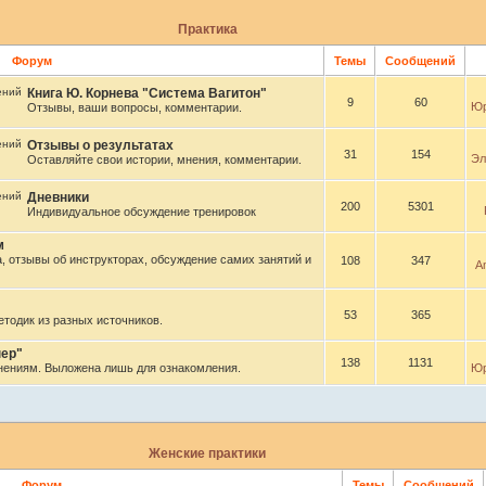
Практика
Форум
Темы
Сообщений
Книга Ю. Корнева "Система Вагитон"
9
60
Юр
Отзывы, ваши вопросы, комментарии.
Отзывы о результатах
31
154
Эл
Оставляйте свои истории, мнения, комментарии.
Дневники
200
5301
Индивидуальное обсуждение тренировок
м
, отзывы об инструкторах, обсуждение самих занятий и
108
347
A
53
365
тодик из разных источников.
ер"
138
1131
нениям. Выложена лишь для ознакомления.
Юр
Женские практики
Форум
Темы
Сообщений