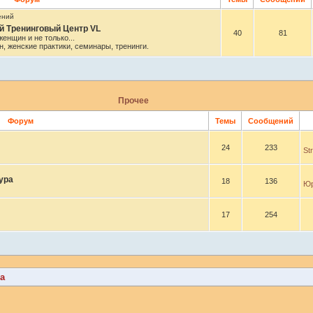
 Тренинговый Центр VL
40
81
енщин и не только...
, женские практики, семинары, тренинги.
Прочее
Форум
Темы
Сообщений
24
233
St
ура
18
136
Юр
17
254
а