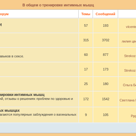
В общем о тренировке интимных мышц
орум
Темы
Сообщений
И
57
193
vlcente
315
3702
лилия цв
с
60
877
Streko
выков в сексе.
17
173
Streko
25
180
Ольга Б
енировки интимных мышц
й, отзывы о решениях проблем по здоровью и
172
1542
Светлана 
ных мышцах
агаются популярные заблуждения о вагинальных
9
105
Рр