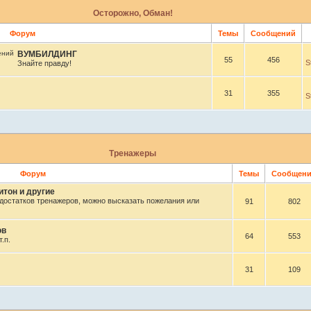
Осторожно, Обман!
Форум
Темы
Сообщений
ВУМБИЛДИНГ
55
456
S
Знайте правду!
31
355
S
Тренажеры
Форум
Темы
Сообщен
тон и другие
достатков тренажеров, можно высказать пожелания или
91
802
ов
64
553
.п.
31
109