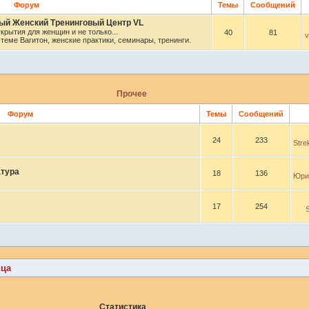
Форум
Темы
Сообщений
й Женский Тренинговый Центр VL
крытия для женщин и не только...
40
81
v
теме Вагитон, женские практики, семинары, тренинги.
Прочее
Форум
Темы
Сообщений
24
233
Stre
тура
18
136
Юри
17
254
S
ица
Статистика