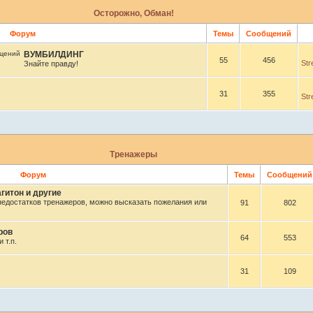
Осторожно, Обман!
Форум
Темы
Сообщений
ВУМБИЛДИНГ
55
456
Str
Знайте правду!
31
355
Str
Тренажеры
Форум
Темы
Сообщени
гитон и другие
недостатков тренажеров, можно высказать пожелания или
91
802
ров
64
553
 т.п.
31
109