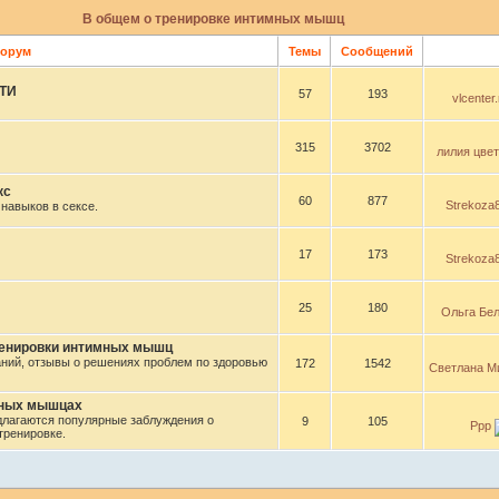
В общем о тренировке интимных мышц
орум
Темы
Сообщений
ТИ
57
193
vlcenter.
315
3702
лилия цвет
кс
60
877
Strekoza
навыков в сексе.
17
173
Strekoza
25
180
Ольга Бе
ренировки интимных мышц
ний, отзывы о решениях проблем по здоровью
172
1542
Светлана М
мных мышцах
длагаются популярные заблуждения о
9
105
Ррр
тренировке.