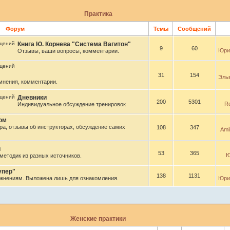
Практика
Форум
Темы
Сообщений
Книга Ю. Корнева "Система Вагитон"
9
60
Юри
Отзывы, ваши вопросы, комментарии.
31
154
Эль
мнения, комментарии.
Дневники
200
5301
R
Индивидуальное обсуждение тренировок
ом
ра, отзывы об инструкторах, обсуждение самих
108
347
Ami
и
53
365
Ю
методик из разных источников.
упер"
138
1131
ажнениям. Выложена лишь для ознакомления.
Юри
Женские практики