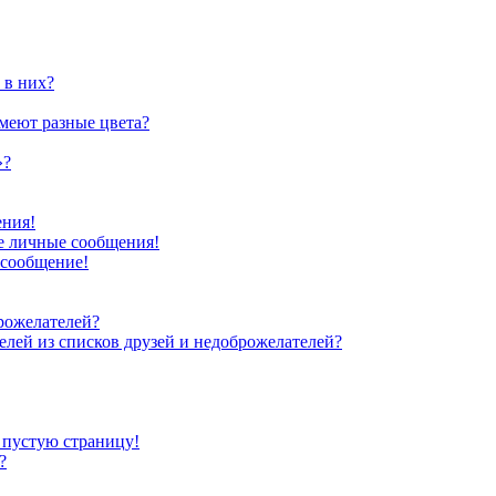
 в них?
меют разные цвета?
»?
ения!
е личные сообщения!
 сообщение!
рожелателей?
телей из списков друзей и недоброжелателей?
л пустую страницу!
?