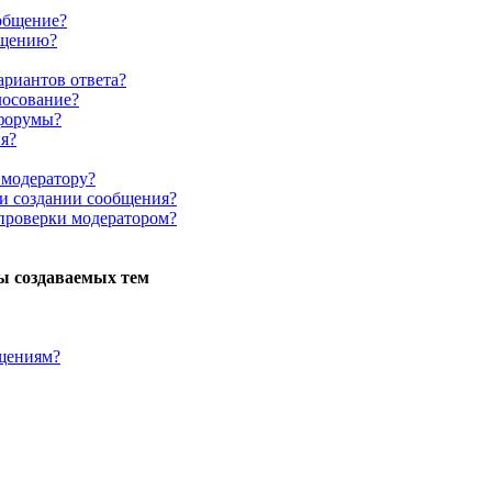
ообщение?
бщению?
ариантов ответа?
лосование?
форумы?
я?
 модератору?
ри создании сообщения?
проверки модератором?
ы создаваемых тем
бщениям?