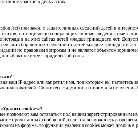
активное участие в дискуссиях.
ection Act) или закон о защите личных сведений детей в интернете
сайтов, потенциально собирающих личные сведения, иметь пис
гистрации на этих сайтах детей младше тринадцати лет. Допус
зрешают сбор личных сведений от детей младше тринадцати лет.
ендаций по правовым вопросам и не является объектом юридиче
данный акт не имеет юридической силы.
аться?
ал ваш IP-адрес или запретил имя, под которым вы пытаетесь з
х пользователей. Свяжитесь с администратором для получения 
«Удалить cookies»?
орые позволяют вам оставаться под вашим зарегистрированным и
вание прочитанных сообщений, если эта возможность разрешена
ходом из форума, то функция удаления cookies может помочь в