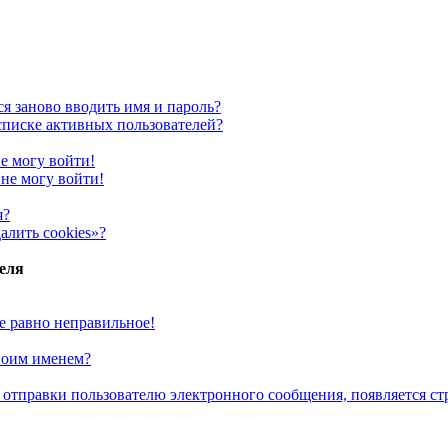
я заново вводить имя и пароль?
 списке активных пользователей?
не могу войти!
 не могу войти!
я?
алить cookies»?
еля
се равно неправильное!
своим именем?
 отправки пользователю электронного сообщения, появляется ст