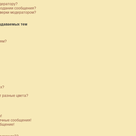
дератору?
создании сообщения?
оверки модератором?
оздаваемых тем
иям?
их?
т разные цвета?
!
ичные сообщения!
общение!