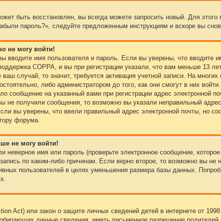
может быть восстановлен, вы всегда можете запросить новый. Для этого 
Забыли пароль?», следуйте предложенным инструкциям и вскоре вы снов
но не могу войти!
вы вводите имя пользователя и пароль. Если вы уверены, что вводите и
поддержка COPPA, и вы при регистрации указали, что вам меньше 13 ле
 ваш случай, то значит, требуется активация учетной записи. На многих
стоятельно, либо администратором до того, как они смогут в них войти
ло сообщение на указанный вами при регистрации адрес электронной по
ы не получили сообщения, то возможно вы указали неправильный адрес 
сли вы уверены, что ввели правильный адрес электронной почты, но соо
тору форума.
ьше не могу войти!
и неверное имя или пароль (проверьте электронное сообщение, которое
апись по каким-либо причинам. Если верно второе, то возможно вы не 
ивных пользователей в целях уменьшения размера базы данных. Попробу
х.
ection Act) или закон о защите личных сведений детей в интернете от 199
собирающих личные сведения, иметь письменное разрешение родителей 