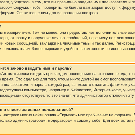
сего, убедитесь в том, что вы правильно вводите имя пользователя и 
атором форума, чтобы проверить, не был ли вам закрыт доступ к форум
форума. Свяжитесь с ним для исправления настроек.
?
ым мероприятием. Тем не менее, она предоставляет дополнительные воз
тары, отправку и получение личных сообщений, переписку по электронной
и новых сообщений, закладки на любимые темы и так далее. Регистраци
м пользователям более широкие и удобные возможности по использова
ится заново вводить имя и пароль?
«Автоматически входить при каждом посещении» на странице входа, то 
время. Это сделано для того, чтобы никто другой не смог воспользоват
я пользователя и пароль каждый раз, вы можете отметить флажком указ
едоступном компьютере, например в библиотеке, Интернет-кафе, универс
осещении» отсутствует, то это значит, что администратор отключил эту
ся в списке активных пользователей?
их настроек можно найти опцию «Скрывать мое пребывание на форуме». 
 только администраторам, модераторам и самому себе. Для всех осталь