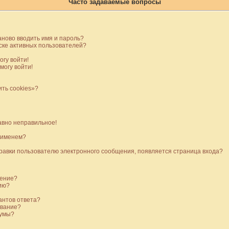
Часто задаваемые вопросы
ново вводить имя и пароль?
иске активных пользователей?
огу войти!
могу войти!
ть cookies»?
равно неправильное!
м именем?
правки пользователю электронного сообщения, появляется страница входа?
щение?
нию?
антов ответа?
ование?
румы?