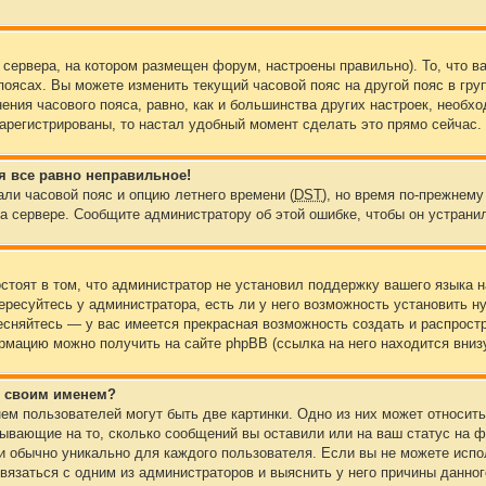
 сервера, на котором размещен форум, настроены правильно). То, что 
поясах. Вы можете изменить текущий часовой пояс на другой пояс в гру
ения часового пояса, равно, как и большинства других настроек, необх
арегистрированы, то настал удобный момент сделать это прямо сейчас.
я все равно неправильное!
али часовой пояс и опцию летнего времени (
DST
), но время по-прежнему
а сервере. Сообщите администратору об этой ошибке, чтобы он устранил
стоят в том, что администратор не установил поддержку вашего языка 
ересуйтесь у администратора, есть ли у него возможность установить н
стесняйтесь — у вас имеется прекрасная возможность создать и распрост
мацию можно получить на сайте phpBB (ссылка на него находится вниз
со своим именем?
ем пользователей могут быть две картинки. Одно из них может относит
азывающие на то, сколько сообщений вы оставили или на ваш статус на 
 и обычно уникально для каждого пользователя. Если вы не можете испол
язаться с одним из администраторов и выяснить у него причины данног