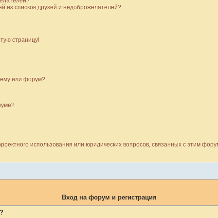
желателей?
ей из списков друзей и недоброжелателей?
стую страницу!
тему или форум?
руме?
орректного использования или юридических вопросов, связанных с этим фор
Вход на форум и регистрация
?