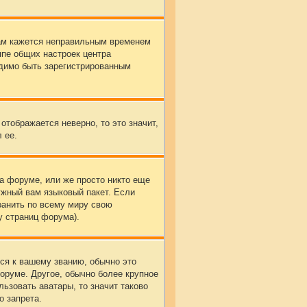
вам кажется неправильным временем
ппе общих настроек центра
одимо быть зарегистрированным
 отображается неверно, то это значит,
 ее.
на форуме, или же просто никто еще
ужный вам языковый пакет. Если
ранить по всему миру свою
у страниц форума).
ься к вашему званию, обычно это
форуме. Другое, обычно более крупное
ьзовать аватары, то значит таково
о запрета.