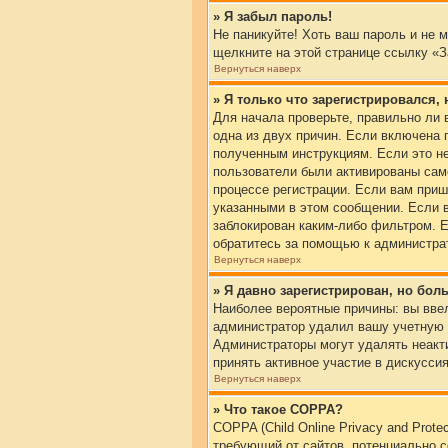
» Я забыл пароль!
Не паникуйте! Хоть ваш пароль и не 
щелкните на этой странице ссылку «
Вернуться наверх
» Я только что зарегистрировался, 
Для начала проверьте, правильно ли 
одна из двух причин. Если включена 
полученным инструкциям. Если это не
пользователи были активированы само
процессе регистрации. Если вам приш
указанными в этом сообщении. Если в
заблокирован каким-либо фильтром. Е
обратитесь за помощью к администра
Вернуться наверх
» Я давно зарегистрирован, но бол
Наиболее вероятные причины: вы ввел
администратор удалил вашу учетную з
Администраторы могут удалять неакт
принять активное участие в дискуссия
Вернуться наверх
» Что такое COPPA?
COPPA (Child Online Privacy and Prot
требующий от сайтов, потенциально 