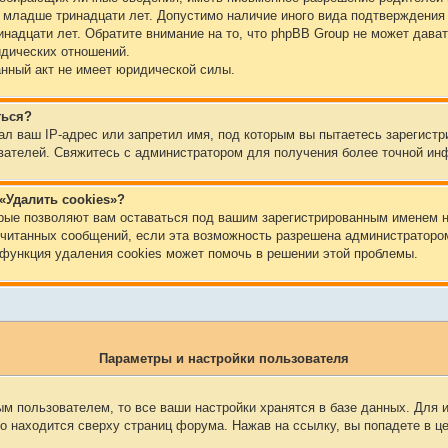
й младше тринадцати лет. Допустимо наличие иного вида подтверждения 
надцати лет. Обратите внимание на то, что phpBB Group не может дава
идических отношений.
нный акт не имеет юридической силы.
ться?
л ваш IP-адрес или запретил имя, под которым вы пытаетесь зарегистр
вателей. Свяжитесь с администратором для получения более точной ин
«Удалить cookies»?
орые позволяют вам оставаться под вашим зарегистрированным именем н
рочитанных сообщений, если эта возможность разрешена администраторо
 функция удаления cookies может помочь в решении этой проблемы.
Параметры и настройки пользователя
м пользователем, то все ваши настройки хранятся в базе данных. Для 
о находится сверху страниц форума. Нажав на ссылку, вы попадете в ц