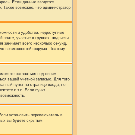
пароль. Если данные вводятся
у. Также возможно, что администратор
можности и удобства, недоступные
 почте, участие в группах, подписки
я занимает всего несколько секунд,
нию возможностей форума. Поэтому
сможете оставаться под своим
ься вашей учетной записью. Для того
анный пункт на странице входа, но
итете и т.п. Если пункт
 возможность.
Если установить переключатель в
ных вы будете скрытым